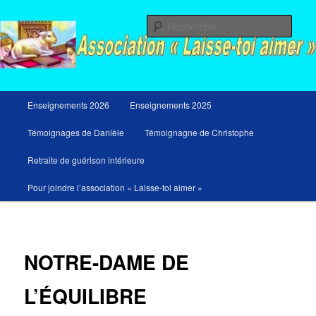
Aller
Messages du ciel pour notre temps et retraites de guérison et de libération
au
Rech
contenu
principal
Menu
Enseignements 2026
Enseignements 2025
principal
Témoignages de Danièle
Témoignagne de Christophe
Retraite de guérison intérieure
Pour joindre l’association « Laisse-toi aimer »
NOTRE-DAME DE
L’ÉQUILIBRE