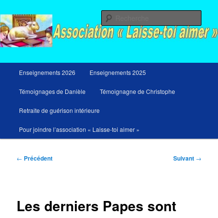
Aller
Messages du ciel pour notre temps et retraites de guérison et de libération
au
Rech
contenu
principal
Menu
Enseignements 2026
Enseignements 2025
principal
Témoignages de Danièle
Témoignagne de Christophe
Retraite de guérison intérieure
Pour joindre l’association « Laisse-toi aimer »
Navigation
←
Précédent
Suivant
→
des
articles
Les derniers Papes sont