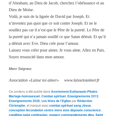
d’Abraham, au Dieu de Jacob, cherchez l’obéissance et au
Dieu de Moïse.
Voilà, je suis de la lignée de David par Joseph. Et
n’inventez pas quoi que ce soit contre Joseph. Et ne le
souillez pas car il n’est que le Père de la pureté. Le Père de
la pureté qui n’a jamais souillé ce que Satan détruit. Et qu’il
a détruit avec Eve. Dieu crée pour l’amour.
Laissez vous créer pour aimer. Je vous aime. Allez en Paix.
Soyez ressuscité dans mon amour.
Merci Seigneur.
Association «Laisse toi aimer» www.laissetoiaimer.fr
Ce contenu a été publié dans
Avortement-Euthanasie-Pilules-
Mariage-homosexuel
,
Combat spirituel
,
Enseignements 2012
,
Enseignements 2026
,
Les fêtes de l’Eglise
par
Rédaction
Christophe
, et marqué avec
combat spirituel sang Jésus
,
conception fécondation ventre mère âme déposée conscience
,
condition salut confession
,
respect commandements dieu
,
Saint