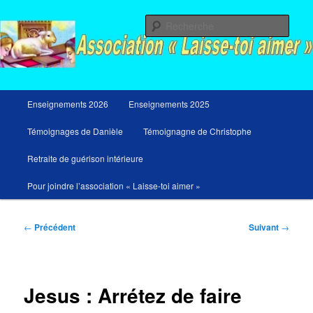
Aller
Messages du ciel pour notre temps et retraites de guérison et de libération
au
Rech
contenu
principal
Menu
Enseignements 2026
Enseignements 2025
principal
Témoignages de Danièle
Témoignagne de Christophe
Retraite de guérison intérieure
Pour joindre l’association « Laisse-toi aimer »
Navigation
←
Précédent
Suivant
→
des
articles
Jesus : Arrétez de faire