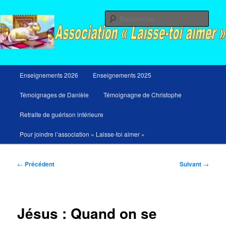
Aller
Messages du ciel pour notre temps et retraites de guérison et de libération
au
Rech
contenu
principal
Menu
Enseignements 2026
Enseignements 2025
principal
Témoignages de Danièle
Témoignagne de Christophe
Retraite de guérison intérieure
Pour joindre l’association « Laisse-toi aimer »
Navigation
←
Précédent
Suivant
→
des
articles
Jésus : Quand on se