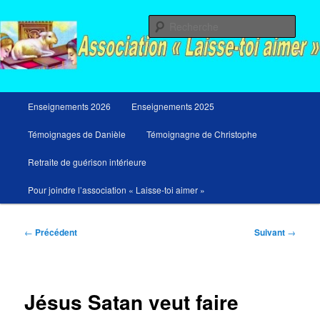
Aller
Messages du ciel pour notre temps et retraites de guérison et de libération
au
Rech
contenu
principal
Menu
Enseignements 2026
Enseignements 2025
principal
Témoignages de Danièle
Témoignagne de Christophe
Retraite de guérison intérieure
Pour joindre l’association « Laisse-toi aimer »
Navigation
←
Précédent
Suivant
→
des
articles
Jésus Satan veut faire