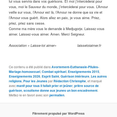
lui vous servira dans vos guérisons. Et moi j’intercèderai pour
vous, moi le Sauveur du monde, j’intercèderai pour vous. L’Amour
veille sur vous, l’Amour est là, l’Amour ne donne que sa vie et
l’Amour vous guérit. Alors allez en paix, je vous aime. Priez,
priez, priez sans cesse.
Comme ma mère vous le demande à Medjugorje. Laissez-vous
aimer. Laissez-vous aimer. Amen. Merci Seigneur.
Association « Laisse-toi aimer» laissetoiaimer.fr
Ce contenu a été publié dans
Avortement-Euthanasie-Pilules-
Mariage-homosexuel
,
Combat spirituel
,
Enseignements 2015
,
Enseignements 2026
,
Esprit Saint
,
Guérison intérieure
,
Les autres
religions
,
Pour les Jeunes
par
Rédaction Christophe
, et marqué
avec
manif pour tous il fallait prier et jeûner
,
prière source de
guérison
,
scoutisme donne aux jeunes un bon encadrement
.
Mettez-le en favori avec son
permalien
.
Fièrement propulsé par WordPress