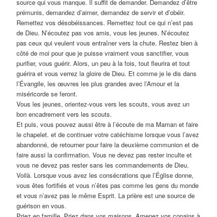
source qui vous manque. Il suffit de demander. Demandez d’être
prémunis, demandez d’aimer, demandez de servir et d’obéir.
Remettez vos désobéissances. Remettez tout ce qui n’est pas
de Dieu. N’écoutez pas vos amis, vous les jeunes. N’écoutez
pas ceux qui veulent vous entraîner vers la chute. Restez bien à
côté de moi pour que je puisse vraiment vous sanctifier, vous
purifier, vous guérir. Alors, un peu à la fois, tout fleurira et tout
guérira et vous verrez la gloire de Dieu. Et comme je le dis dans
l’Évangile, les œuvres les plus grandes avec l’Amour et la
miséricorde se feront.
Vous les jeunes, orientez-vous vers les scouts, vous avez un
bon encadrement vers les scouts.
Et puis, vous pouvez aussi être à l’écoute de ma Maman et faire
le chapelet. et de continuer votre catéchisme lorsque vous l’avez
abandonné, de retourner pour faire la deuxième communion et de
faire aussi la confirmation. Vous ne devez pas rester inculte et
vous ne devez pas rester sans les commandements de Dieu.
Voilà. Lorsque vous avez les consécrations que l’Église donne,
vous êtes fortifiés et vous n’êtes pas comme les gens du monde
et vous n’avez pas le même Esprit. La prière est une source de
guérison en vous.
Priez en famille, Priez dans vos maisons. Amenez vos copains à