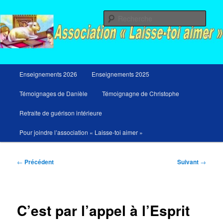
Aller
Messages du ciel pour notre temps et retraites de guérison et de libération
au
Rech
contenu
principal
Menu
Enseignements 2026
Enseignements 2025
principal
Témoignages de Danièle
Témoignagne de Christophe
Retraite de guérison intérieure
Pour joindre l’association « Laisse-toi aimer »
Navigation
←
Précédent
Suivant
→
des
articles
C’est par l’appel à l’Esprit