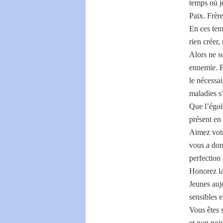
temps où j
Paix. Frèr
En ces tem
rien créer,
Alors ne so
ennemie. Fa
le nécessa
maladies s’
Que l’égoï
présent en
Aimez votr
vous a don
perfection 
Honorez la
Jeunes auj
sensibles e
Vous êtes s
et non poi