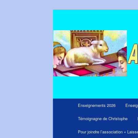
Aller
Messages du ciel pour notre tem
au
contenu
principal
Menu
Enseignements 2026
Enseig
principal
Témoignagne de Christophe
Pour joindre l’association « Laiss