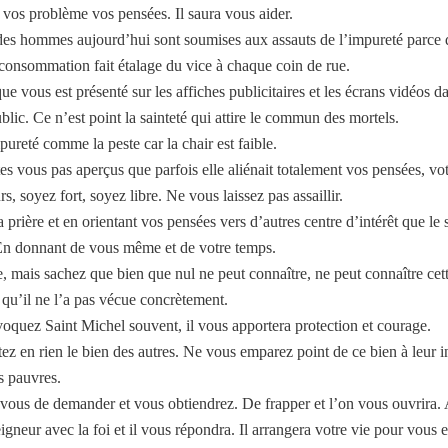
i vos problème vos pensées. Il saura vous aider.
es hommes aujourd’hui sont soumises aux assauts de l’impureté parce 
 consommation fait étalage du vice à chaque coin de rue.
e vous est présenté sur les affiches publicitaires et les écrans vidéos da
blic. Ce n’est point la sainteté qui attire le commun des mortels.
ureté comme la peste car la chair est faible.
s vous pas aperçus que parfois elle aliénait totalement vos pensées, votr
s, soyez fort, soyez libre. Ne vous laissez pas assaillir.
a prière et en orientant vos pensées vers d’autres centre d’intérêt que le 
En donnant de vous même et de votre temps.
, mais sachez que bien que nul ne peut connaître, ne peut connaître cett
t qu’il ne l’a pas vécue concrètement.
voquez Saint Michel souvent, il vous apportera protection et courage.
ez en rien le bien des autres. Ne vous emparez point de ce bien à leur
s pauvres.
vous de demander et vous obtiendrez. De frapper et l’on vous ouvrira.
gneur avec la foi et il vous répondra. Il arrangera votre vie pour vous 