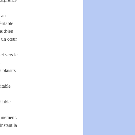
t au
ritable
s :bien
z un cœur
et vers le
.
 plaisirs
itable
itable
ainement,
instant la