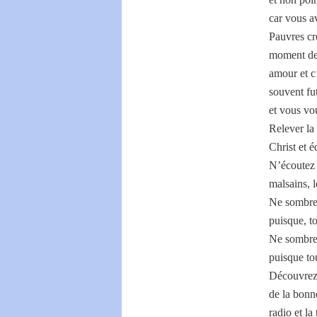
car vous a
Pauvres cr
moment de 
amour et c
souvent fu
et vous vou
Relever la 
Christ et 
N’écoutez p
malsains, 
Ne sombrez
puisque, to
Ne sombrez
puisque to
Découvrez 
de la bonne
radio et la 