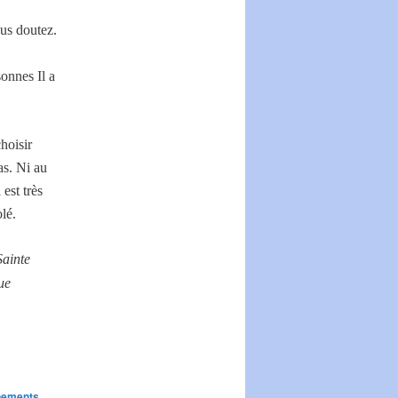
ous doutez.
onnes Il a
hoisir
as. Ni au
est très
lé.
Sainte
ue
nements