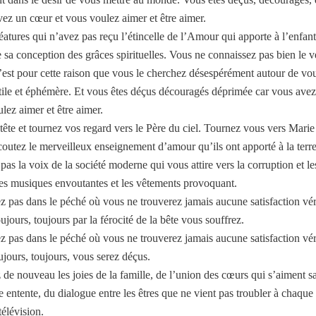
vez un cœur et vous voulez aimer et être aimer.
éatures qui n’avez pas reçu l’étincelle de l’Amour qui apporte à l’enfan
sa conception des grâces spirituelles. Vous ne connaissez pas bien le vé
’est pour cette raison que vous le cherchez désespérément autour de vou
tile et éphémère. Et vous êtes déçus découragés déprimée car vous ave
lez aimer et être aimer.
tête et tournez vos regard vers le Père du ciel. Tournez vous vers Marie 
écoutez le merveilleux enseignement d’amour qu’ils ont apporté à la terre
as la voix de la société moderne qui vous attire vers la corruption et les
les musiques envoutantes et les vêtements provoquant.
 pas dans le péché où vous ne trouverez jamais aucune satisfaction vér
ujours, toujours par la férocité de la bête vous souffrez.
 pas dans le péché où vous ne trouverez jamais aucune satisfaction vér
ujours, toujours, vous serez déçus.
de nouveau les joies de la famille, de l’union des cœurs qui s’aiment s
 entente, du dialogue entre les êtres que ne vient pas troubler à chaque 
télévision.