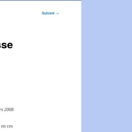
Suivant
→
sse
rs 2008
 en ces