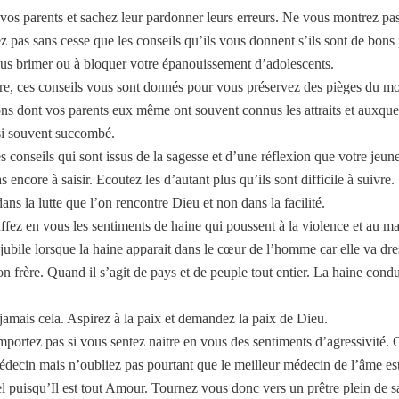
vos parents et sachez leur pardonner leurs erreurs. Ne vous montrez pas
z pas sans cesse que les conseils qu’ils vous donnent s’ils sont de bons
ous brimer ou à bloquer votre épanouissement d’adolescents.
re, ces conseils vous sont donnés pour vous préservez des pièges du m
ions dont vos parents eux même ont souvent connus les attraits et auxquel
ssi souvent succombé.
 conseils qui sont issus de la sagesse et d’une réflexion que votre jeune
s encore à saisir. Ecoutez les d’autant plus qu’ils sont difficile à suivre.
dans la lutte que l’on rencontre Dieu et non dans la facilité.
ffez en vous les sentiments de haine qui poussent à la violence et au ma
ubile lorsque la haine apparait dans le cœur de l’homme car elle va dre
on frère. Quand il s’agit de pays et de peuple tout entier. La haine condui
jamais cela. Aspirez à la paix et demandez la paix de Dieu.
portez pas si vous sentez naitre en vous des sentiments d’agressivité. 
édecin mais n’oubliez pas pourtant que le meilleur médecin de l’âme est
el puisqu’Il est tout Amour. Tournez vous donc vers un prêtre plein de s