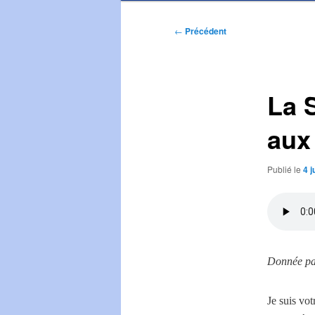
Navigation
←
Précédent
des
articles
La 
aux
Publié le
4 j
Donnée par
Je suis vo