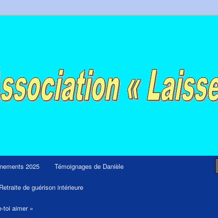
ps et retraites de guérison et de libération
nements 2025
Témoignages de Danièle
Retraite de guérison intérieure
e-toi aimer »