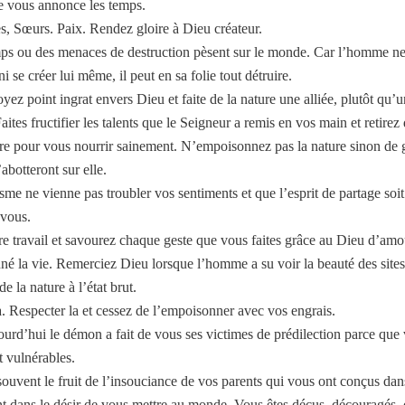
e vous annonce les temps.
es, Sœurs. Paix. Rendez gloire à Dieu créateur.
ps ou des menaces de destruction pèsent sur le monde. Car l’homme n
 ni se créer lui même, il peut en sa folie tout détruire.
yez point ingrat envers Dieu et faite de la nature une alliée, plutôt qu’
ites fructifier les talents que le Seigneur a remis en vos main et retirez 
ire pour vous nourrir sainement. N’empoisonnez pas la nature sinon de 
abotteront sur elle.
sme ne vienne pas troubler vos sentiments et que l’esprit de partage soit
 vous.
e travail et savourez chaque geste que vous faites grâce au Dieu d’amo
né la vie. Remerciez Dieu lorsque l’homme a su voir la beauté des sites
de la nature à l’état brut.
. Respecter la et cessez de l’empoisonner avec vos engrais.
ourd’hui le démon a fait de vous ses victimes de prédilection parce que 
t vulnérables.
ouvent le fruit de l’insouciance de vos parents qui vous ont conçus dans
nt dans le désir de vous mettre au monde. Vous êtes déçus, découragés,