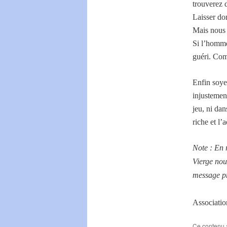
trouverez 
Laisser don
Mais nous 
Si l’homme
guéri. Com
Enfin soye
injustemen
jeu, ni da
riche et l’
Note : En r
Vierge nou
message pr
Associatio
Ce contenu 