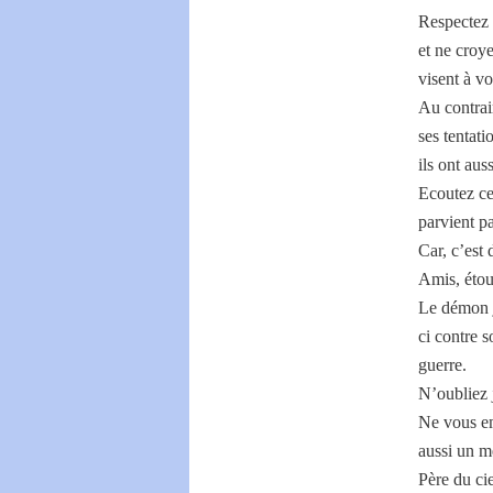
Respectez 
et ne croye
visent à v
Au contrai
ses tentat
ils ont au
Ecoutez ces
parvient pa
Car, c’est 
Amis, étou
Le démon j
ci contre s
guerre.
N’oubliez 
Ne vous em
aussi un m
Père du ci