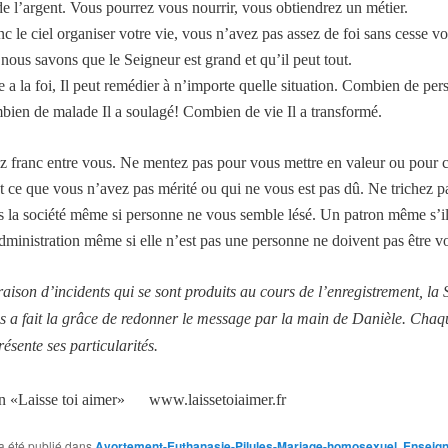
de l’argent. Vous pourrez vous nourrir, vous obtiendrez un métier.
c le ciel organiser votre vie, vous n’avez pas assez de foi sans cesse v
nous savons que le Seigneur est grand et qu’il peut tout.
 a la foi, Il peut remédier à n’importe quelle situation. Combien de pers
bien de malade Il a soulagé! Combien de vie Il a transformé.
z franc entre vous. Ne mentez pas pour vous mettre en valeur ou pour c
t ce que vous n’avez pas mérité ou qui ne vous est pas dû. Ne trichez p
ns la société même si personne ne vous semble lésé. Un patron même s’il 
administration même si elle n’est pas une personne ne doivent pas être vo
aison d’incidents qui se sont produits au cours de l’enregistrement, la 
s a fait la grâce de redonner le message par la main de Danièle. Chaq
ésente ses particularités.
n «Laisse toi aimer» www.laissetoiaimer.fr
a été publié dans
Avortement-Euthanasie-Pilules-Mariage-homosexuel
,
Enseig