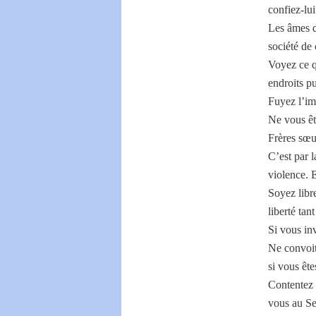
confiez-lu
Les âmes d
société de
Voyez ce qu
endroits pu
Fuyez l’imp
Ne vous ête
Frères sœur
C’est par l
violence. 
Soyez libre
liberté tan
Si vous in
Ne convoit
si vous ête
Contentez 
vous au Sei