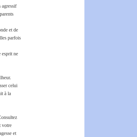
 agressif
 parents
onde et de
les parfois
 esprit ne
lheur.
sser celui
t à la
Consultez
 votre
agesse et