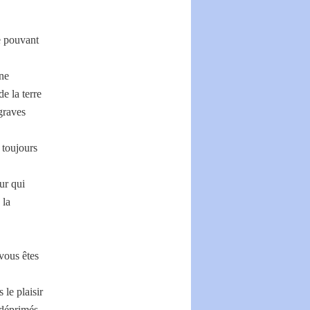
e pouvant
une
de la terre
graves
 toujours
ur qui
 la
vous êtes
 le plaisir
 déprimés