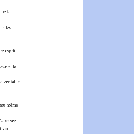
que la
ns les
e esprit.
sexe et la
e véritable
 insu même
 Adressez
et vous