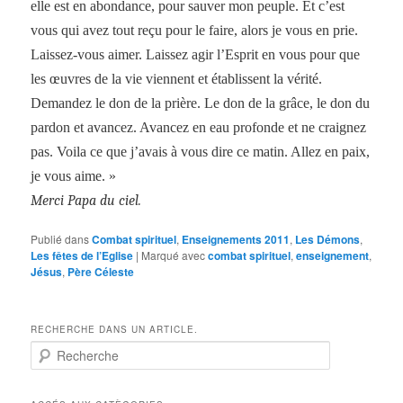
elle est en abondance, pour sauver mon peuple. Et c’est
vous qui avez tout reçu pour le faire, alors je vous en prie.
Laissez-vous aimer. Laissez agir l’Esprit en vous pour que
les œuvres de la vie viennent et établissent la vérité.
Demandez le don de la prière. Le don de la grâce, le don du
pardon et avancez. Avancez en eau profonde et ne craignez
pas. Voila ce que j’avais à vous dire ce matin. Allez en paix,
je vous aime. »
Merci Papa du ciel.
Publié dans
Combat spirituel
,
Enseignements 2011
,
Les Démons
,
Les fêtes de l’Eglise
|
Marqué avec
combat spirituel
,
enseignement
,
Jésus
,
Père Céleste
RECHERCHE DANS UN ARTICLE.
R
e
c
h