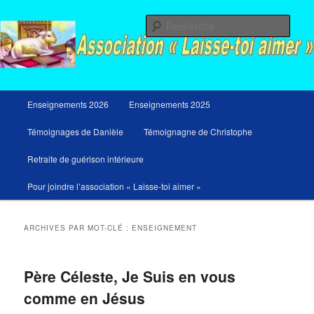
Aller
Aller
Messages du ciel pour notre temps et retraites de guérison et de libération
au
au
Rech
contenu
contenu
principal
secondaire
Menu
Enseignements 2026
Enseignements 2025
principal
Témoignages de Danièle
Témoignagne de Christophe
Retraite de guérison intérieure
Pour joindre l’association « Laisse-toi aimer »
ARCHIVES PAR MOT-CLÉ :
ENSEIGNEMENT
Père Céleste, Je Suis en vous
comme en Jésus