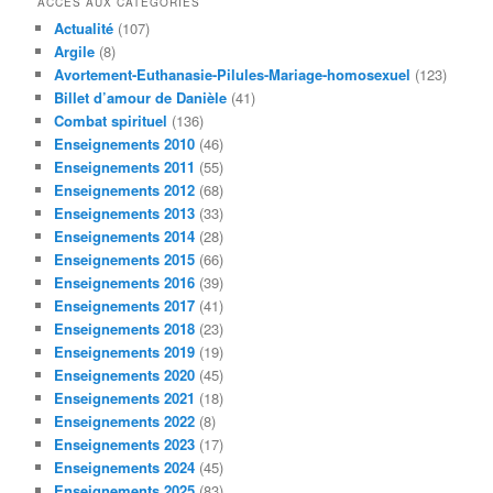
ACCÉS AUX CATÈGORIES
e
Actualité
(107)
r
Argile
(8)
c
Avortement-Euthanasie-Pilules-Mariage-homosexuel
(123)
h
Billet d’amour de Danièle
(41)
e
Combat spirituel
(136)
Enseignements 2010
(46)
Enseignements 2011
(55)
Enseignements 2012
(68)
Enseignements 2013
(33)
Enseignements 2014
(28)
Enseignements 2015
(66)
Enseignements 2016
(39)
Enseignements 2017
(41)
Enseignements 2018
(23)
Enseignements 2019
(19)
Enseignements 2020
(45)
Enseignements 2021
(18)
Enseignements 2022
(8)
Enseignements 2023
(17)
Enseignements 2024
(45)
Enseignements 2025
(83)