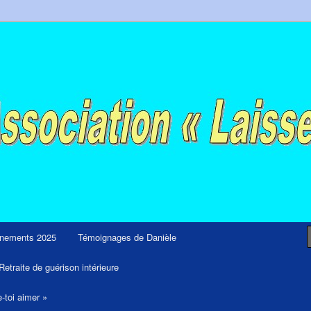
ps et retraites de guérison et de libération
nements 2025
Témoignages de Danièle
Retraite de guérison intérieure
e-toi aimer »