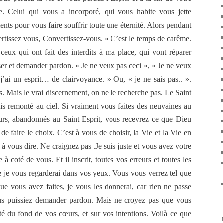
re. Celui qui vous a incorporé, qui vous habite vous jette
nts pour vous faire souffrir toute une éternité. Alors pendant
ertissez vous, Convertissez-vous. » C’est le temps de carême.
ceux qui ont fait des interdits à ma place, qui vont réparer
sser et demander pardon. « Je ne veux pas ceci », « Je ne veux
’ai un esprit… de clairvoyance. » Ou, « je ne sais pas.. ».
 Mais le vrai discernement, on ne le recherche pas. Le Saint
suis remonté au ciel. Si vraiment vous faites des neuvaines au
urs, abandonnés au Saint Esprit, vous recevrez ce que Dieu
e faire le choix. C’est à vous de choisir, la Vie et la Vie en
à vous dire. Ne craignez pas .Je suis juste et vous avez votre
 à coté de vous. Et il inscrit, toutes vos erreurs et toutes les
e je vous regarderai dans vos yeux. Vous vous verrez tel que
que vous avez faites, je vous les donnerai, car rien ne passe
s puissiez demander pardon. Mais ne croyez pas que vous
rité du fond de vos cœurs, et sur vos intentions. Voilà ce que