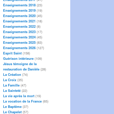
Enseignements 2018
(23)
Enseignements 2019
(19)
Enseignements 2020
(45)
Enseignements 2021
(18)
Enseignements 2022
(8)
Enseignements 2023
(17)
Enseignements 2024
(45)
Enseignements 2025
(83)
Enseignements 2026
(127)
Esprit Saint
(158)
Guérison intérieure
(109)
Jésus témoigne de la
restauration de Danièle
(28)
La Création
(74)
La Croix
(35)
La Famille
(47)
La Sainteté
(22)
La vie après la mort
(19)
La vocation de la France
(65)
Le Baptême
(37)
Le Chapelet
(57)