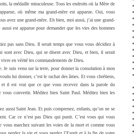
roits, la médaille miraculeuse. Tous les endroits où la Mère de
 apparue, où même ma grand-mère est apparue. Oui, vous
us avez une grand-mère. Eh bien, moi aussi, j’ai une grand-
le aussi est apparue pour demander que les vies des hommes
tiez pas sans Dieu. Il serait temps que vous vous décidiez à
i sont avec Dieu, qui se disent avec Dieu, et bien, il serait
 vivre en vérité les commandements de Dieu.
e. Je suis venu sur la terre, pour donner la consolation à mon
 voulu lui donner, c’est le rachat des âmes. Et vous chrétiens,
t et il est vrai que ce que vous recevez dans la parole du
 vous convertir. Méditez bien Saint Paul. Méditez bien les
ez aussi Saint Jean. Et puis comprenez, enfants, qu’on ne se
t. Car ce n’est pas Dieu qui punit. C’est vous qui vous
 vous marchez suivant les voies de la mort et comme vous
s perdez la vie et vous perdez l’Esprit et à la fin de votre