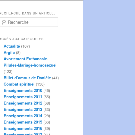
RECHERCHE DANS UN ARTICLE.
R
e
c
h
ACCÉS AUX CATÈGORIES
e
Actualité
(107)
r
Argile
(8)
c
Avortement-Euthanasie-
h
Pilules-Mariage-homosexuel
e
(123)
Billet d’amour de Danièle
(41)
Combat spirituel
(136)
Enseignements 2010
(46)
Enseignements 2011
(55)
Enseignements 2012
(68)
Enseignements 2013
(33)
Enseignements 2014
(28)
Enseignements 2015
(66)
Enseignements 2016
(39)
Enseignements 2017
(41)