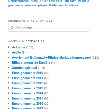
Charismatique
|
Marqué avec
Fête de la Toussaint
,
Pascale
guérison sclérose en plaque
,
Visiter les cimetières
RECHERCHE DANS UN ARTICLE.
R
e
c
h
ACCÉS AUX CATÈGORIES
e
Actualité
(107)
r
Argile
(8)
c
Avortement-Euthanasie-Pilules-Mariage-homosexuel
(123)
h
Billet d’amour de Danièle
(41)
e
Combat spirituel
(136)
Enseignements 2010
(46)
Enseignements 2011
(55)
Enseignements 2012
(68)
Enseignements 2013
(33)
Enseignements 2014
(28)
Enseignements 2015
(66)
Enseignements 2016
(39)
Enseignements 2017
(41)