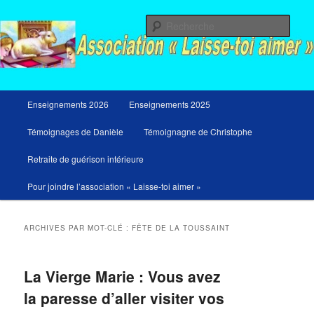
Aller
Aller
Messages du ciel pour notre temps et retraites de guérison et de libération
au
au
Rech
contenu
contenu
principal
secondaire
Menu
Enseignements 2026
Enseignements 2025
principal
Témoignages de Danièle
Témoignagne de Christophe
Retraite de guérison intérieure
Pour joindre l’association « Laisse-toi aimer »
ARCHIVES PAR MOT-CLÉ :
FÊTE DE LA TOUSSAINT
La Vierge Marie : Vous avez
la paresse d’aller visiter vos