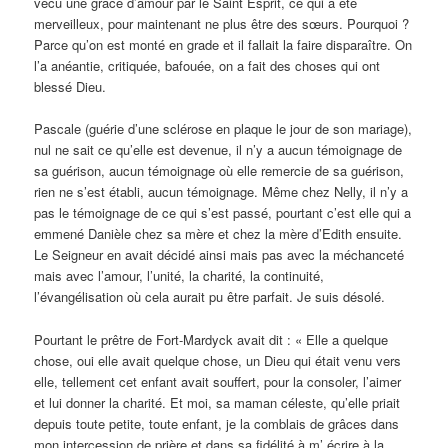
vécu une grâce d’amour par le Saint Esprit, ce qui a été
merveilleux, pour maintenant ne plus être des sœurs. Pourquoi ?
Parce qu’on est monté en grade et il fallait la faire disparaître. On
l’a anéantie, critiquée, bafouée, on a fait des choses qui ont
blessé Dieu.
Pascale (guérie d’une sclérose en plaque le jour de son mariage),
nul ne sait ce qu’elle est devenue, il n’y a aucun témoignage de
sa guérison, aucun témoignage où elle remercie de sa guérison,
rien ne s’est établi, aucun témoignage. Même chez Nelly, il n’y a
pas le témoignage de ce qui s’est passé, pourtant c’est elle qui a
emmené Danièle chez sa mère et chez la mère d’Edith ensuite.
Le Seigneur en avait décidé ainsi mais pas avec la méchanceté
mais avec l’amour, l’unité, la charité, la continuité,
l’évangélisation où cela aurait pu être parfait. Je suis désolé.
Pourtant le prêtre de Fort-Mardyck avait dit : « Elle a quelque
chose, oui elle avait quelque chose, un Dieu qui était venu vers
elle, tellement cet enfant avait souffert, pour la consoler, l’aimer
et lui donner la charité. Et moi, sa maman céleste, qu’elle priait
depuis toute petite, toute enfant, je la comblais de grâces dans
mon intercession de prière et dans sa fidélité à m’ écrire à la