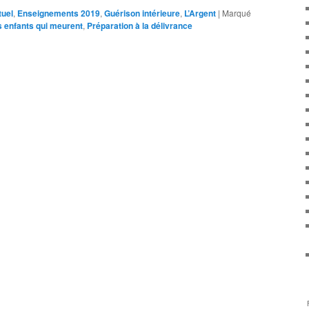
tuel
,
Enseignements 2019
,
Guérison intérieure
,
L’Argent
|
Marqué
 enfants qui meurent
,
Préparation à la délivrance