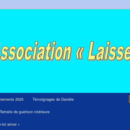
ps et retraites de guérison et de libération
nements 2025
Témoignages de Danièle
Retraite de guérison intérieure
e-toi aimer »