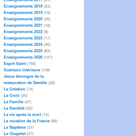
Enseignements 2018
(23)
Enseignements 2019
(19)
Enseignements 2020
(45)
Enseignements 2021
(18)
Enseignements 2022
(8)
Enseignements 2023
(17)
Enseignements 2024
(45)
Enseignements 2025
(83)
Enseignements 2026
(127)
Esprit Saint
(158)
Guérison intérieure
(109)
Jésus témoigne de la
restauration de Danièle
(28)
La Création
(74)
La Croix
(35)
La Famille
(47)
La Sainteté
(22)
La vie après la mort
(19)
La vocation de la France
(65)
Le Baptême
(37)
Le Chapelet
(57)