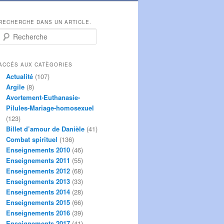
RECHERCHE DANS UN ARTICLE.
R
e
c
h
ACCÉS AUX CATÈGORIES
e
Actualité
(107)
r
Argile
(8)
c
Avortement-Euthanasie-
h
Pilules-Mariage-homosexuel
e
(123)
Billet d’amour de Danièle
(41)
Combat spirituel
(136)
Enseignements 2010
(46)
Enseignements 2011
(55)
Enseignements 2012
(68)
Enseignements 2013
(33)
Enseignements 2014
(28)
Enseignements 2015
(66)
Enseignements 2016
(39)
Enseignements 2017
(41)