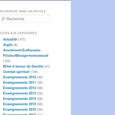
RECHERCHE DANS UN ARTICLE.
R
e
c
h
ACCÉS AUX CATÈGORIES
e
Actualité
(107)
r
Argile
(8)
c
Avortement-Euthanasie-
h
Pilules-Mariage-homosexuel
e
(123)
Billet d’amour de Danièle
(41)
Combat spirituel
(136)
Enseignements 2010
(46)
Enseignements 2011
(55)
Enseignements 2012
(68)
Enseignements 2013
(33)
Enseignements 2014
(28)
Enseignements 2015
(66)
Enseignements 2016
(39)
Enseignements 2017
(41)