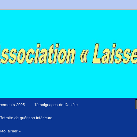
ps et retraites de guérison et de libération
nements 2025
Témoignages de Danièle
Retraite de guérison intérieure
e-toi aimer »