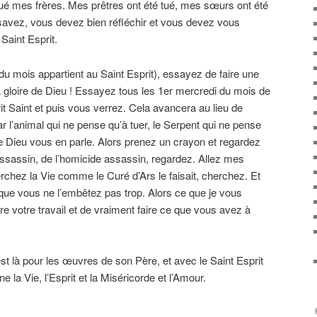
 tué mes frères. Mes prêtres ont été tué, mes sœurs ont été
s savez, vous devez bien réfléchir et vous devez vous
 Saint Esprit.
du mois appartient au Saint Esprit), essayez de faire une
 gloire de Dieu ! Essayez tous les 1er mercredi du mois de
it Saint et puis vous verrez. Cela avancera au lieu de
ar l’animal qui ne pense qu’à tuer, le Serpent qui ne pense
de Dieu vous en parle. Alors prenez un crayon et regardez
l’assassin, de l’homicide assassin, regardez. Allez mes
erchez la Vie comme le Curé d’Ars le faisait, cherchez. Et
 que vous ne l’embêtez pas trop. Alors ce que je vous
e votre travail et de vraiment faire ce que vous avez à
st là pour les œuvres de son Père, et avec le Saint Esprit
 la Vie, l’Esprit et la Miséricorde et l’Amour.