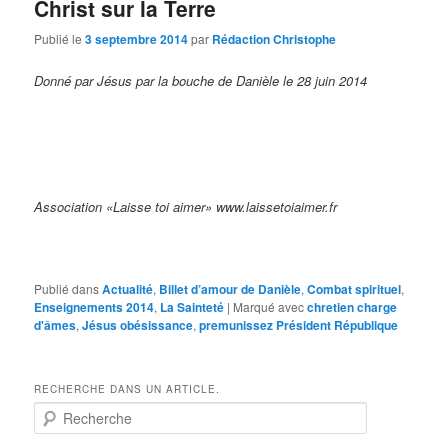
Christ sur la Terre
Publié le
3 septembre 2014
par
Rédaction Christophe
Donné par Jésus par la bouche de Danièle le 28 juin 2014
Association «Laisse toi aimer» www.laissetoiaimer.fr
Publié dans
Actualité
,
Billet d’amour de Danièle
,
Combat spirituel
,
Enseignements 2014
,
La Sainteté
|
Marqué avec
chretien charge
d'âmes
,
Jésus obésissance
,
premunissez Président République
RECHERCHE DANS UN ARTICLE.
R
e