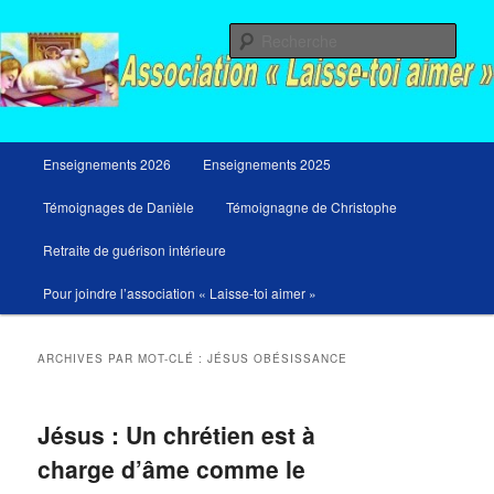
Aller
Aller
Messages du ciel pour notre temps et retraites de guérison et de libération
au
au
Rech
contenu
contenu
principal
secondaire
Menu
Enseignements 2026
Enseignements 2025
principal
Témoignages de Danièle
Témoignagne de Christophe
Retraite de guérison intérieure
Pour joindre l’association « Laisse-toi aimer »
ARCHIVES PAR MOT-CLÉ :
JÉSUS OBÉSISSANCE
Jésus : Un chrétien est à
charge d’âme comme le