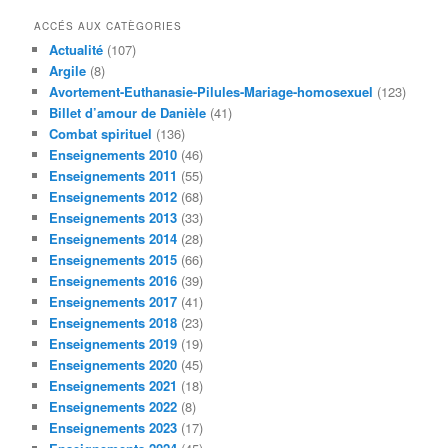
c
h
ACCÉS AUX CATÈGORIES
e
Actualité
(107)
r
Argile
(8)
c
Avortement-Euthanasie-Pilules-Mariage-homosexuel
(123)
h
Billet d’amour de Danièle
(41)
e
Combat spirituel
(136)
Enseignements 2010
(46)
Enseignements 2011
(55)
Enseignements 2012
(68)
Enseignements 2013
(33)
Enseignements 2014
(28)
Enseignements 2015
(66)
Enseignements 2016
(39)
Enseignements 2017
(41)
Enseignements 2018
(23)
Enseignements 2019
(19)
Enseignements 2020
(45)
Enseignements 2021
(18)
Enseignements 2022
(8)
Enseignements 2023
(17)