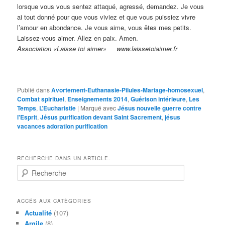
lorsque vous vous sentez attaqué, agressé, demandez. Je vous
ai tout donné pour que vous viviez et que vous puissiez vivre
l’amour en abondance. Je vous aime, vous êtes mes petits.
Laissez-vous aimer. Allez en paix. Amen.
Association «Laisse toi aimer» www.laissetoiaimer.fr
Publié dans
Avortement-Euthanasie-Pilules-Mariage-homosexuel
,
Combat spirituel
,
Enseignements 2014
,
Guérison intérieure
,
Les
Temps
,
L’Eucharistie
|
Marqué avec
Jésus nouvelle guerre contre
l'Esprit
,
Jésus purification devant Saint Sacrement
,
jésus
vacances adoration purification
RECHERCHE DANS UN ARTICLE.
R
e
c
h
ACCÉS AUX CATÈGORIES
e
Actualité
(107)
r
Argile
(8)