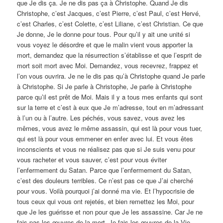
que Je dis ça. Je ne dis pas ça à Christophe. Quand Je dis
Christophe, c’est Jacques, c’est Pierre, c’est Paul, c’est Hervé,
c’est Charles, c’est Colette, c’est Liliane, c’est Christian. Ce que
Je donne, Je le donne pour tous. Pour qu’il y ait une unité si
vous voyez le désordre et que le malin vient vous apporter la
mort, demandez que la résurrection s’établisse et que l’esprit de
mort soit mort avec Moi. Demandez, vous recevrez, frappez et
l’on vous ouvrira. Je ne le dis pas qu’à Christophe quand Je parle
à Christophe. Si Je parle à Christophe, Je parle à Christophe
parce qu’il est prêt de Moi. Mais il y a tous mes enfants qui sont
sur la terre et c’est à eux que Je m’adresse, tout en m’adressant
à l’un ou à l’autre. Les péchés, vous savez, vous avez les
mêmes, vous avez le même assassin, qui est là pour vous tuer,
qui est là pour vous emmener en enfer avec lui. Et vous êtes
inconscients et vous ne réalisez pas que si Je suis venu pour
vous racheter et vous sauver, c’est pour vous éviter
l’enfermement du Satan. Parce que l’enfermement du Satan,
c’est des douleurs terribles. Ce n’est pas ce que J’ai cherché
pour vous. Voilà pourquoi j’ai donné ma vie. Et l’hypocrisie de
tous ceux qui vous ont rejetés, et bien remettez les Moi, pour
que Je les guérisse et non pour que Je les assassine. Car Je ne
fais pas les œuvres de la mort, Je fais les œuvres de la Vie.