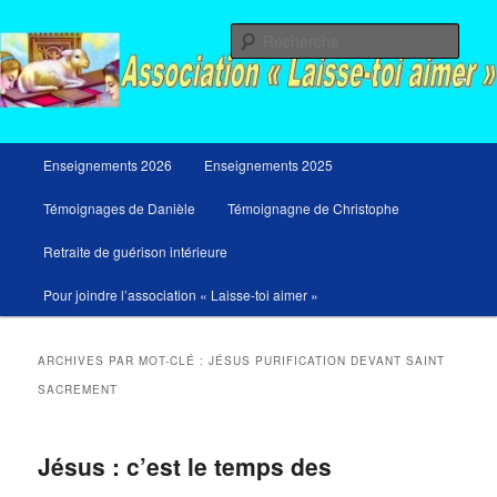
Aller
Aller
Messages du ciel pour notre temps et retraites de guérison et de libération
au
au
Rech
contenu
contenu
principal
secondaire
Menu
Enseignements 2026
Enseignements 2025
principal
Témoignages de Danièle
Témoignagne de Christophe
Retraite de guérison intérieure
Pour joindre l’association « Laisse-toi aimer »
ARCHIVES PAR MOT-CLÉ :
JÉSUS PURIFICATION DEVANT SAINT
SACREMENT
Jésus : c’est le temps des