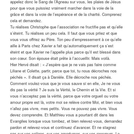
appelez donc le Sang de l’Agneau sur vous, les plaies de Jésus
pour que vous puissiez vraiment marcher dans la voie de la
grâce et dans la voie de l’espérance et de la charité. Comprenez
cela et demandez.
Tu réalises Christophe que l’association ne fructifie pas et qu’elle
s’éteint. Tu réalises un peu cela. Il faut que vous priiez et que
vous vous offriez au Père. Ton peu d’empressement à ce qu’elle
aille à Paris chez Xavier a fait qu’automatiquement ça s’est
éteint et que Xavier ne l’appelle plus parce qu’il est blessé dans
son cœur. Son épouse était prête à l’accueillir. Mais voilà.
Hier Hervé disait : « J’espère que je ne vais pas faire comme
Liliane et Colette, partir, parce que toi, tu nous décroches nos
péchés ». Il disait ça à Danièle. Elle décroche nos péchés.
Comment voulez-vous que je vous sauve si en elle, Je ne vous
dis pas la vérité ? Je suis la Vérité, le Chemin et la Vie. Et si
vous n’acceptez pas la vérité, parce que votre orgueil ou votre
amour propre est là, votre moi se relève contre Moi, et bien vous
n’allez pas vivre, mes petits. Vous ne pouvez pas vivre. Vous
devez comprendre. Et Matthieu vous a pourtant dit dans les
Evangiles lorsque vous tombez, et bien relevez-vous, demandez
pardon et relevez-vous et continuez d’avancer. Et ne stagnez
pas sur vos colères, sur vos amertumes, sur vos rancœurs. Le