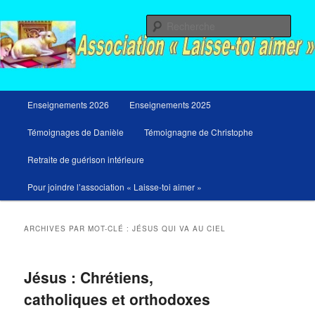
Aller
Aller
Messages du ciel pour notre temps et retraites de guérison et de libération
au
au
Rech
contenu
contenu
principal
secondaire
Menu
Enseignements 2026
Enseignements 2025
principal
Témoignages de Danièle
Témoignagne de Christophe
Retraite de guérison intérieure
Pour joindre l’association « Laisse-toi aimer »
ARCHIVES PAR MOT-CLÉ :
JÉSUS QUI VA AU CIEL
Jésus : Chrétiens,
catholiques et orthodoxes