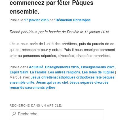
commencez par fêter Pâques
ensemble.
Publié le
17 janvier 2015
par
Rédaction Christophe
Donné par Jésus par la bouche de Danièle le 17 janvier 2015
Jésus nous parle de l’unité des chrétiens, puis du paradis de ce
qui est nécessaire pour y entrer. Puis il nous enseigne comment
prier au personnes séparées, divorcées, divorcées remariées.
Publié dans
Actualité
,
Enseignements 2015
,
Enseignements 2021
,
Esprit Saint
,
La Famille
,
Les autres religions
,
Les fêtes de l’Eglise
|
Marqué avec
Jésus chrétienscatholiques orthodoxes fête pâques
ensemble unité
,
Jésus qui va au ciel
,
Jésus séparés divorcés
remariés sacrements prière
RECHERCHE DANS UN ARTICLE.
R
e
c