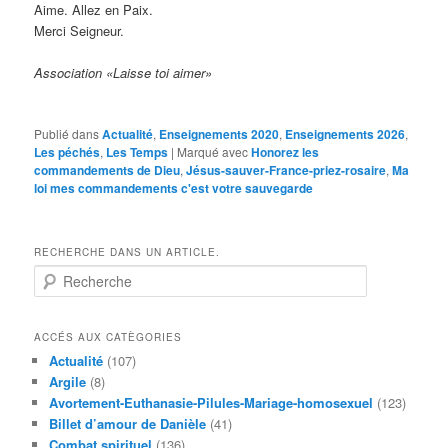
Aime. Allez en Paix.
Merci Seigneur.
Association «Laisse toi aimer»
Publié dans
Actualité
,
Enseignements 2020
,
Enseignements 2026
,
Les péchés
,
Les Temps
|
Marqué avec
Honorez les
commandements de Dieu
,
Jésus-sauver-France-priez-rosaire
,
Ma
loi mes commandements c'est votre sauvegarde
RECHERCHE DANS UN ARTICLE.
R
e
c
h
ACCÉS AUX CATÈGORIES
e
Actualité
(107)
r
Argile
(8)
c
Avortement-Euthanasie-Pilules-Mariage-homosexuel
(123)
h
Billet d’amour de Danièle
(41)
e
Combat spirituel
(136)