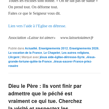
Toutes les excuses sont bonne. « On ne fait pas de statue »
On prend tout. On déforme tout.
Faites ce que le Seigneur vous dit.
Lien vers l’aide à l’Eglise en détresse.
Association «Laisse toi aimer» www.laissetoiaimer.fr
Publié dans
Actualité
,
Enseignements 2012
,
Enseignements 2026
,
La vocation de la France
,
Le Chapelet
,
Les autres religions
,
L’Argent
|
Marqué avec
jésus aide-église-détresse-Syrie
,
Jésus-
grande-fortune-quitte-la-France
,
Jésus-sauver-France-priez-
rosaire
Dieu le Père : Ils vont finir par
admettre que le péché est
vraiment ce qui tue. Cherchez
la vérité et respectez les