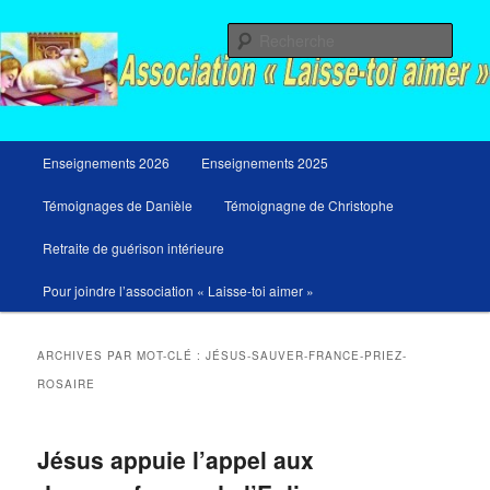
Aller
Aller
Messages du ciel pour notre temps et retraites de guérison et de libération
au
au
Rech
contenu
contenu
principal
secondaire
Menu
Enseignements 2026
Enseignements 2025
principal
Témoignages de Danièle
Témoignagne de Christophe
Retraite de guérison intérieure
Pour joindre l’association « Laisse-toi aimer »
ARCHIVES PAR MOT-CLÉ :
JÉSUS-SAUVER-FRANCE-PRIEZ-
ROSAIRE
Jésus appuie l’appel aux