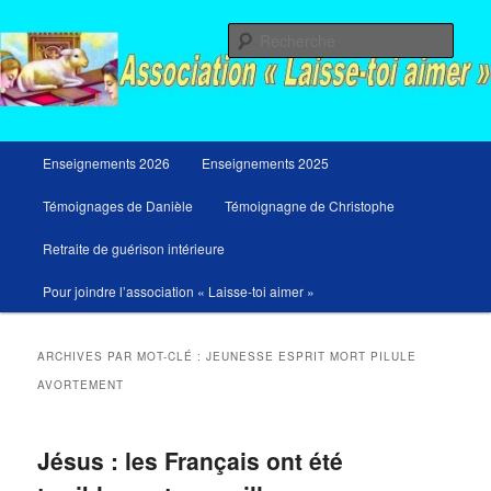
Aller
Aller
Messages du ciel pour notre temps et retraites de guérison et de libération
au
au
Rech
contenu
contenu
principal
secondaire
Menu
Enseignements 2026
Enseignements 2025
principal
Témoignages de Danièle
Témoignagne de Christophe
Retraite de guérison intérieure
Pour joindre l’association « Laisse-toi aimer »
ARCHIVES PAR MOT-CLÉ :
JEUNESSE ESPRIT MORT PILULE
AVORTEMENT
Jésus : les Français ont été