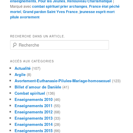
enseignements
,
Pour les Jeunes
,
Renouveau Charismatique
|
Marqué avec
combat spirituel prier archanges
,
France état péché
mortel
,
Grand pardon Saint Yves France
,
jeunesse esprit mort
pilule avortement
RECHERCHE DANS UN ARTICLE.
R
e
c
h
ACCÉS AUX CATÈGORIES
e
Actualité
(107)
r
Argile
(8)
c
Avortement-Euthanasie-Pilules-Mariage-homosexuel
(123)
h
Billet d’amour de Danièle
(41)
e
Combat spirituel
(136)
Enseignements 2010
(46)
Enseignements 2011
(55)
Enseignements 2012
(68)
Enseignements 2013
(33)
Enseignements 2014
(28)
Enseignements 2015
(66)