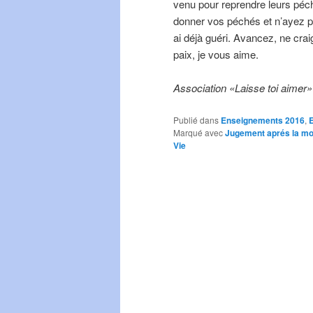
venu pour reprendre leurs péch
donner vos péchés et n’ayez pa
ai déjà guéri. Avancez, ne cra
paix, je vous aime.
Association «Laisse toi aimer»
Publié dans
Enseignements 2016
,
E
Marqué avec
Jugement aprés la mo
Vie