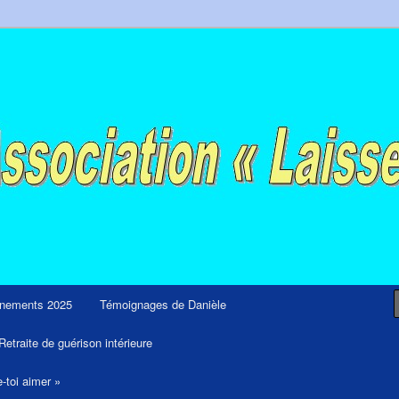
ps et retraites de guérison et de libération
nements 2025
Témoignages de Danièle
Retraite de guérison intérieure
e-toi aimer »