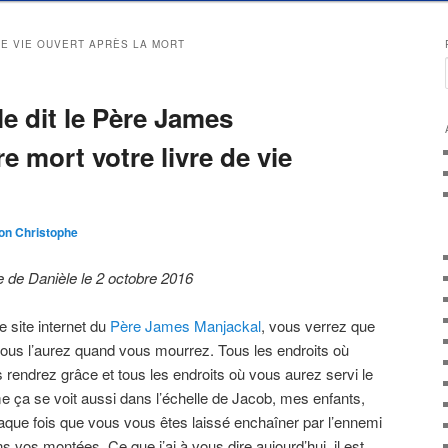
DE VIE OUVERT APRÈS LA MORT
e dit le Père James
e mort votre livre de vie
on Christophe
 de Danièle le 2 octobre 2016
e site internet du
Père James Manjackal
, vous verrez que
e, vous l’aurez quand vous mourrez. Tous les endroits où
 rendrez grâce et tous les endroits où vous aurez servi le
e ça se voit aussi dans l’échelle de Jacob, mes enfants,
que fois que vous vous êtes laissé enchaîner par l’ennemi
 vos montées. Ce que j’ai à vous dire aujourd’hui, il est