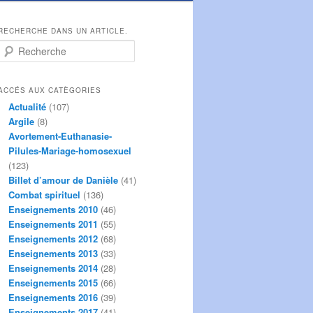
RECHERCHE DANS UN ARTICLE.
R
e
c
h
ACCÉS AUX CATÈGORIES
e
Actualité
(107)
r
Argile
(8)
c
Avortement-Euthanasie-
h
Pilules-Mariage-homosexuel
e
(123)
Billet d’amour de Danièle
(41)
Combat spirituel
(136)
Enseignements 2010
(46)
Enseignements 2011
(55)
Enseignements 2012
(68)
Enseignements 2013
(33)
Enseignements 2014
(28)
Enseignements 2015
(66)
Enseignements 2016
(39)
Enseignements 2017
(41)