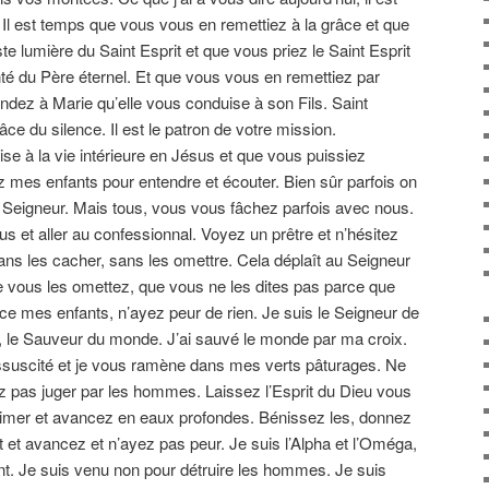
Il est temps que vous vous en remettiez à la grâce et que
te lumière du Saint Esprit et que vous priez le Saint Esprit
nté du Père éternel. Et que vous vous en remettiez par
dez à Marie qu’elle vous conduise à son Fils. Saint
âce du silence. Il est le patron de votre mission.
se à la vie intérieure en Jésus et que vous puissiez
 mes enfants pour entendre et écouter. Bien sûr parfois on
u Seigneur. Mais tous, vous vous fâchez parfois avec nous.
s et aller au confessionnal. Voyez un prêtre et n’hésitez
ns les cacher, sans les omettre. Cela déplaît au Seigneur
e vous les omettez, que vous ne les dites pas parce que
ce mes enfants, n’ayez peur de rien. Je suis le Seigneur de
té, le Sauveur du monde. J’ai sauvé le monde par ma croix.
essuscité et je vous ramène dans mes verts pâturages. Ne
z pas juger par les hommes. Laissez l’Esprit du Dieu vous
 aimer et avancez en eaux profondes. Bénissez les, donnez
t et avancez et n’ayez pas peur. Je suis l’Alpha et l’Oméga,
vient. Je suis venu non pour détruire les hommes. Je suis