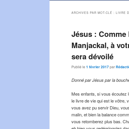
ARCHIVES PAR MOT-CLÉ :
LIVRE 
Jésus : Comme l
Manjackal, à votr
sera dévoilé
Publié le
1 février 2017
par
Rédacti
Donné par Jésus par la bouche
Mes enfants, si vous écoutez l
le livre de vie qui est le vôtr
vous avez pu servir Dieu, vous
malin, et bien la balance comm
vous retomberez plus bas. Cha
eh bien vous redégringolez dans