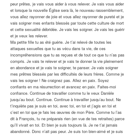
peur prêtes, je vais vous aider à vous relever. Je vais vous aider
et lorsque la nouvelle Église sera là, le nouveau rassemblement,
vous allez rayonner de joie et vous allez rayonner de pureté et je
vais soigner mes enfants blessés par toute cette culture de mort
et cette sexualité débridée. Je vais les soigner. Je vais les guérir
et je veux les relever.
Ma petite fille tu as été guérie. Je t’ai relevé de toutes les
attaques sexuelles que tu as vécu dans ta vie, de ces
incompréhensions que tu as reçues et de tout ce que tu n’as pas
compris. Je vais te relever et je vais te donner la vie pleinement
en abondance et je vais te soigner, te panser. Je vais soigner
mes prêtres blessés par les difficultés de leurs frères. Comme je
vais les soigner ! Ne craignez pas. Allez en paix. Soyez
confiants en ma résurrection et avancez en paix. Faites-moi
confiance. Continue de travailler comme tu le veux Danièle
jusqu’au bout. Continue. Continue à travailler jusqu’au bout. Ne
t’inquiète pas je suis en toi, avec toi, en toi et j’agis en toi et
c’est en toi que je fais les œuvres de mon Père. Comme tu l’as
dit à François, tu ne préparais rien (en vue de tes retraites) parce
qu’Il vivait en toi. Et bien je suis toujours là. Je ne t’ai jamais
abandonné. Donc n’ait pas peur. Je suis ton bien-aimé et je suis