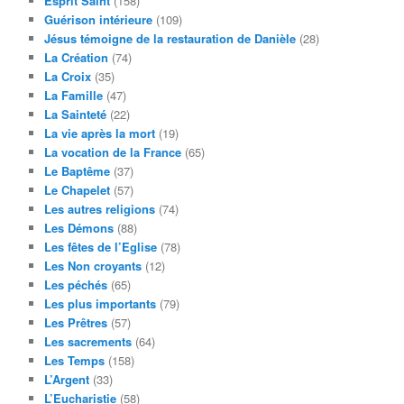
Esprit Saint
(158)
Guérison intérieure
(109)
Jésus témoigne de la restauration de Danièle
(28)
La Création
(74)
La Croix
(35)
La Famille
(47)
La Sainteté
(22)
La vie après la mort
(19)
La vocation de la France
(65)
Le Baptême
(37)
Le Chapelet
(57)
Les autres religions
(74)
Les Démons
(88)
Les fêtes de l’Eglise
(78)
Les Non croyants
(12)
Les péchés
(65)
Les plus importants
(79)
Les Prêtres
(57)
Les sacrements
(64)
Les Temps
(158)
L’Argent
(33)
L’Eucharistie
(58)