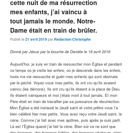
cette nuit de ma résurrection
mes enfants, j’ai vaincu à
tout jamais le monde. Notre-
Dame était en train de brûler.
Publié le
21 avril 2019
par
Rédaction Christophe
Donné par Jésus par la bouche de Danièle le 19 avril 2019
Aujourd’hui, je suis en train de ressusciter mon Église et pendant
ce temps où je visite les enfers, où je descends dans les enfers,
toute ma vie ressuscite et guéri mes enfants qui sont obstrués
par le péché. Voyez-vous mes petits, ils ont cru qu’ils avaient
vaincu (les démons). Ils ont cru qu’ils étaient à la place de Dieu.
Ils étaient vainqueurs et moi j’étais mort à tout jamais. Et mon
Père était en train de travailler par sa puissance de résurrection.
Mon Église a été instauré le Jeudi saint et votre prêtre vous l’a
bien célébré hier mes petits. Vous avez reçu votre Jeudi saint, la
cène. Comme j’ai fait avec mes apôtres, puis après je suis parti.
Là est l’Église quand j’ai fait la cène. Bien sûr ce ne sont que
des hommes, des hommes faibles, des hommes pêcheurs, plein