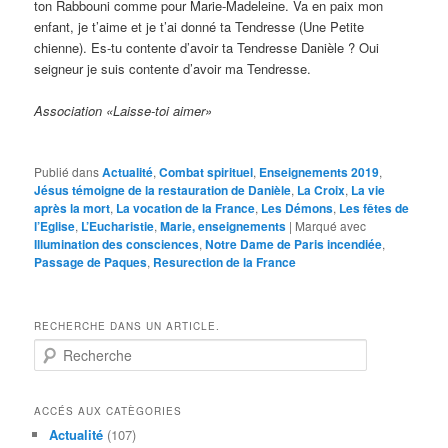
ton Rabbouni comme pour Marie-Madeleine. Va en paix mon
enfant, je t’aime et je t’ai donné ta Tendresse (Une Petite
chienne). Es-tu contente d’avoir ta Tendresse Danièle ? Oui
seigneur je suis contente d’avoir ma Tendresse.
Association «Laisse-toi aimer»
Publié dans
Actualité
,
Combat spirituel
,
Enseignements 2019
,
Jésus témoigne de la restauration de Danièle
,
La Croix
,
La vie
après la mort
,
La vocation de la France
,
Les Démons
,
Les fêtes de
l’Eglise
,
L’Eucharistie
,
Marie, enseignements
|
Marqué avec
Illumination des consciences
,
Notre Dame de Paris incendiée
,
Passage de Paques
,
Resurection de la France
RECHERCHE DANS UN ARTICLE.
R
e
c
h
ACCÉS AUX CATÈGORIES
e
Actualité
(107)
r