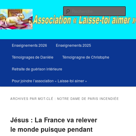
Aller
Aller
Messages du ciel pour notre temps et retraites de guérison et de libération
au
au
Rech
contenu
contenu
principal
secondaire
Menu
Enseignements 2026
Enseignements 2025
principal
Témoignages de Danièle
Témoignagne de Christophe
Retraite de guérison intérieure
Pour joindre l’association « Laisse-toi aimer »
ARCHIVES PAR MOT-CLÉ :
NOTRE DAME DE PARIS INCENDIÉE
Jésus : La France va relever
le monde puisque pendant