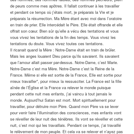
de peurs comme mes apôtres. Il fallait continuer à les travailler
et pendant ce temps où j’étais mort, je préparais la Vie et je
préparais la résurrection. Ma Mère étant avec moi dans l’oratoire
en train de prier. Elle intercédait le Père. Elle était offrande et elle
offrait son cœur. Bien sûr qu’elle a vécu des tentations et vous
vous vivez les tentations de la fin des temps. Vous vivez les
tentations du doute. Vous vivez toutes ces tentations.
Il ricanait quand la Mère : Notre-Dame était en train de brûler.
Mais les anges louaient Dieu parce qu’ils savaient. Ils savaient
que l’amour allait passer par-dessus. Notre-Dame, c’est Marie.
Notre-Dame c’est ma Mère. Notre-Dame c’est la Reine de la
France. Même si elle est sortie de la France, Elle est sortie pour
mieux travailler*, pour mieux la ressusciter. La France est la fille
aînée de l’Église et la France va relever le monde puisque
pendant cette nuit mes enfants, j’ai vaincu à tout jamais le
monde. Aujourd’hui Satan est mort. Mort spirituellement pour
travailler, pour détruire mon Père. Quand mon Père va se lever
pour venir faire l’illumination des consciences, mes enfants vont
se réveiller de leur nuit des ténèbres. Ils vont se réveiller et cette
nuit, c’est moi qui les travaillais. Pendant ce temps, j’ai travaillé
le relèvement de mon peuple. Et cela va se relever et n’ayez pas