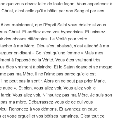
 ce que vous devez faire de toute façon. Vous appartenez à
u Christ, c’est celle qu’il a bâtie, par son Sang et par ses
. Alors maintenant, que l’Esprit Saint vous éclaire si vous
ésus-Christ. Et arrêtez avec vos hypocrisies. Et unissez-
oir des choses différentes. La Vérité pour votre
acher à ma Mère. Dieu s’est abaissé, s’est attaché à ma
 larguer en disant « Ce n’est qu’une femme » Mais mes
ent à l’opposé de la Vérité. Vous êtes vraiment très
s êtes vraiment à plaindre. Et le Satan ricane et se moque
aime pas ma Mère. Il ne l’aime pas parce qu’elle est
 ne peut pas la sentir. Alors on ne peut pas prier Marie.
tre ». Et bien, vous allez voir. Vous allez voir le
farcir. Vous allez voir. N’insultez pas ma Mère. Je suis son
lte pas ma mère. Débarrassez-vous de ce qui vous
 Dieu. Renoncez à vos démons. Et avancez en eaux
 et votre orgueil et vos bêtises humaines. C’est tout ce