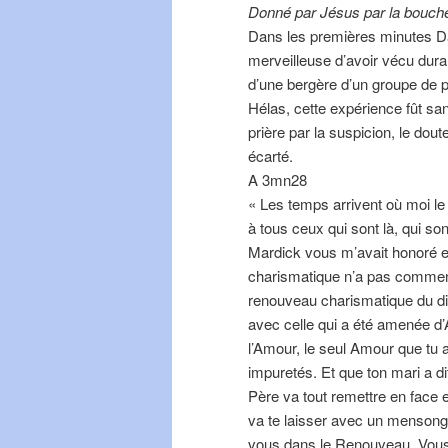
Donné par Jésus par la bouche
Dans les premières minutes Dan
merveilleuse d’avoir vécu duran
d’une bergère d’un groupe de 
Hélas, cette expérience fût sa
prière par la suspicion, le doute
écarté.
A 3mn28
« Les temps arrivent où moi le C
à tous ceux qui sont là, qui so
Mardick vous m’avait honoré 
charismatique n’a pas commen
renouveau charismatique du d
avec celle qui a été amenée d’
l’Amour, le seul Amour que tu 
impuretés. Et que ton mari a di
Père va tout remettre en face e
va te laisser avec un mensonge
vous dans le Renouveau. Vous n