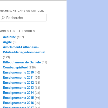
RECHERCHE DANS UN ARTICLE.
R
e
c
h
ACCÉS AUX CATÈGORIES
e
Actualité
(107)
r
Argile
(8)
c
Avortement-Euthanasie-
h
Pilules-Mariage-homosexuel
e
(123)
Billet d’amour de Danièle
(41)
Combat spirituel
(136)
Enseignements 2010
(46)
Enseignements 2011
(55)
Enseignements 2012
(68)
Enseignements 2013
(33)
Enseignements 2014
(28)
Enseignements 2015
(66)
Enseignements 2016
(39)
Enseignements 2017
(41)