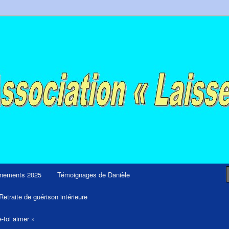
ps et retraites de guérison et de libération
nements 2025
Témoignages de Danièle
Retraite de guérison intérieure
e-toi aimer »