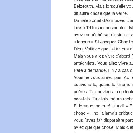
Belzebuth. Mais lorsqu’elle vous
dit autre chose que la vérité.
Danièle sortait d’Asmodée. Daniè
laissé 19 fois inconscientes. M
avez empêché sa mission et vous
« langue » St Jacques Chapitre
Dieu. Voilà ce que j’ai à vous d
Mais vous allez vivre d’abord l
antéchrists. Vous allez vivre a
Père a demandé. Il n’y a pas d’u
Vous ne vous aimez pas. Au li
souviens-tu, quand tu lui ame
prières. Te souviens-tu de tout
écoutais. Tu allais même recher
Et lorsque ton curé lui a dit « 
chose » Il ne l’a jamais critiqué
vous l’avez fait disparaître pa
aviez quelque chose. Mais c’éta