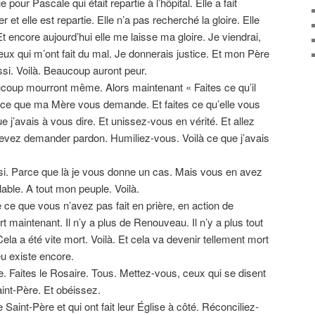
 pour Pascale qui était repartie à l’hôpital. Elle a fait
er et elle est repartie. Elle n’a pas recherché la gloire. Elle
Et encore aujourd’hui elle me laisse ma gloire. Je viendrai,
ceux qui m’ont fait du mal. Je donnerais justice. Et mon Père
si. Voilà. Beaucoup auront peur.
ucoup mourront même. Alors maintenant « Faites ce qu’il
à ce que ma Mère vous demande. Et faites ce qu’elle vous
e j’avais à vous dire. Et unissez-vous en vérité. Et allez
vez demander pardon. Humiliez-vous. Voilà ce que j’avais
si. Parce que là je vous donne un cas. Mais vous en avez
able. A tout mon peuple. Voilà.
e ce que vous n’avez pas fait en prière, en action de
t maintenant. Il n’y a plus de Renouveau. Il n’y a plus tout
 Cela a été vite mort. Voilà. Et cela va devenir tellement mort
u existe encore.
 Faites le Rosaire. Tous. Mettez-vous, ceux qui se disent
aint-Père. Et obéissez.
Saint-Père et qui ont fait leur Église à côté. Réconciliez-