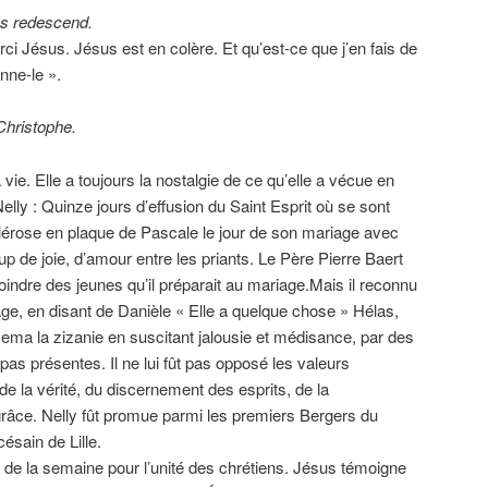
us redescend.
ci Jésus. Jésus est en colère. Et qu’est-ce que j’en fais de
nne-le ».
Christophe.
vie. Elle a toujours la nostalgie de ce qu’elle a vécue en
lly : Quinze jours d’effusion du Saint Esprit où se sont
clérose en plaque de Pascale le jour de son mariage avec
p de joie, d’amour entre les priants. Le Père Pierre Baert
ejoindre des jeunes qu’il préparait au mariage.Mais il reconnu
age, en disant de Danièle « Elle a quelque chose » Hélas,
 sema la zizanie en suscitant jalousie et médisance, par des
as présentes. Il ne lui fût pas opposé les valeurs
e la vérité, du discernement des esprits, de la
 grâce. Nelly fût promue parmi les premiers Bergers du
sain de Lille.
de la semaine pour l’unité des chrétiens. Jésus témoigne