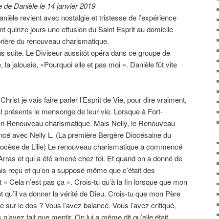
 de Danièle le 14 janvier 2019
ièle revient avec nostalgie et tristesse de l’expérience
t quinze jours une effusion du Saint Esprit au domicile
prière du renouveau charismatique.
ns suite. Le Diviseur aussitôt opéra dans ce groupe de
, la jalousie, »Pourquoi elle et pas moi ». Danièle fût vite
hrist je vais faire parler l’Esprit de Vie, pour dire vraiment,
nt présents le mensonge de leur vie. Lorsque à Fort-
en Renouveau charismatique. Mais Nelly, le Renouveau
cé avec Nelly L. (La première Bergère Diocésaine du
iocèse de Lille) Le renouveau charismatique a commencé
Arras et qui a été amené chez toi. Et quand on a donné de
ais reçu et qu’on a supposé même que c’était des
t « Cela n’est pas ça ». Crois-tu qu’à la fin lorsque que mon
t qu’il va donner la vérité de Dieu. Crois-tu que mon Père
 sur le dos ? Vous l’avez balancé. Vous l’avez critiqué,
’avez fait que mentir. On lui a même dit qu’elle était