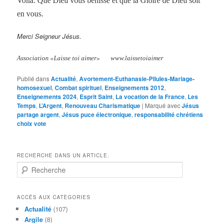
Voilà. Que Dieu vous bénisse et que la Gloire de Dieu soit
en vous.
Merci Seigneur Jésus.
Association «Laisse toi aimer» www.laissetoiaimer
Publié dans
Actualité
,
Avortement-Euthanasie-Pilules-Mariage-
homosexuel
,
Combat spirituel
,
Enseignements 2012
,
Enseignements 2024
,
Esprit Saint
,
La vocation de la France
,
Les
Temps
,
L’Argent
,
Renouveau Charismatique
|
Marqué avec
Jésus
partage argent
,
Jésus puce électronique
,
responsabilité chrétiens
choix vote
RECHERCHE DANS UN ARTICLE.
R
e
c
h
ACCÉS AUX CATÈGORIES
e
Actualité
(107)
r
Argile
(8)