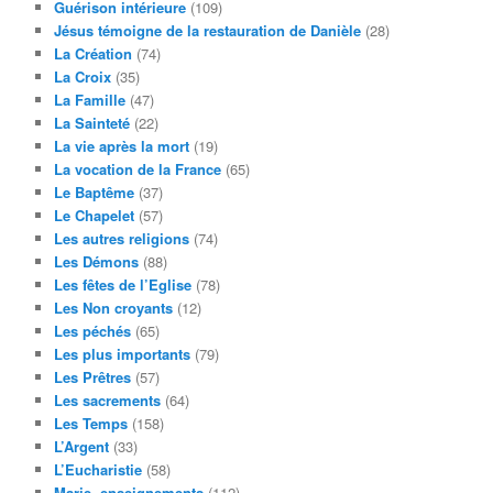
Guérison intérieure
(109)
Jésus témoigne de la restauration de Danièle
(28)
La Création
(74)
La Croix
(35)
La Famille
(47)
La Sainteté
(22)
La vie après la mort
(19)
La vocation de la France
(65)
Le Baptême
(37)
Le Chapelet
(57)
Les autres religions
(74)
Les Démons
(88)
Les fêtes de l’Eglise
(78)
Les Non croyants
(12)
Les péchés
(65)
Les plus importants
(79)
Les Prêtres
(57)
Les sacrements
(64)
Les Temps
(158)
L’Argent
(33)
L’Eucharistie
(58)
Marie, enseignements
(112)