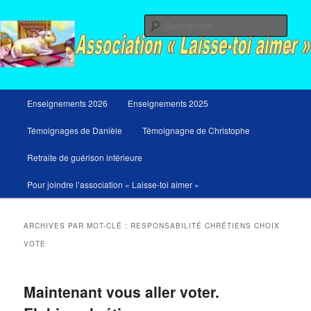
Aller
Aller
Messages du ciel pour notre temps et retraites de guérison et de libération
au
au
Rech
contenu
contenu
principal
secondaire
Menu
Enseignements 2026
Enseignements 2025
principal
Témoignages de Danièle
Témoignagne de Christophe
Retraite de guérison intérieure
Pour joindre l’association « Laisse-toi aimer »
ARCHIVES PAR MOT-CLÉ :
RESPONSABILITÉ CHRÉTIENS CHOIX
VOTE
Maintenant vous aller voter.