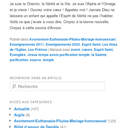
Je suis le Chemin, la Vérité et la Vie. Je suis l’Alpha et l’Oméga
et je viens ! Ouvrez votre cœur ! Appelez moi ! Jamais Dieu ne
laissera un enfant qui appelle l’Esprit de Vérité ne pas l’habiter.
Voilà ce que j’avais à vous dire. Croyez à la bonne nouvelle.
Croyez à cette source d’Amour.
Publié dans
Avortement-Euthanasie-Pilules-Mariage-homosexuel
,
Enseignements 2011
,
Enseignements 2025
,
Esprit Saint
,
Les fêtes
de l’Eglise
,
Les Prêtres
|
Marqué avec
avent
,
cœurs
,
Esprit Saint
,
Évangiles
,
Jesus temps avent purification temple
,
la Salette
,
purification
,
source
,
temple
RECHERCHE DANS UN ARTICLE.
R
e
c
h
ACCÉS AUX CATÈGORIES
e
Actualité
(107)
r
Argile
(8)
c
Avortement-Euthanasie-Pilules-Mariage-homosexuel
(123)
h
Billet d’amour de Danièle
(41)
e