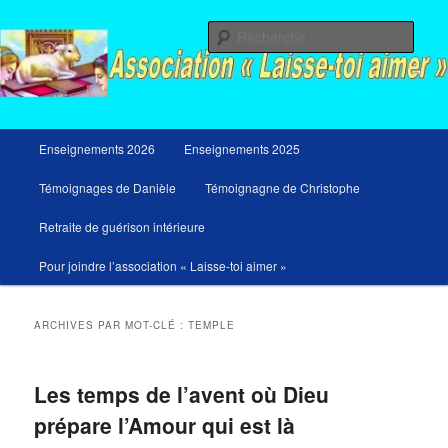
Aller
Aller
Messages du ciel pour notre temps et retraites de guérison et de libération
au
au
Rech
contenu
contenu
principal
secondaire
Menu
Enseignements 2026
Enseignements 2025
principal
Témoignages de Danièle
Témoignagne de Christophe
Retraite de guérison intérieure
Pour joindre l’association « Laisse-toi aimer »
ARCHIVES PAR MOT-CLÉ :
TEMPLE
Les temps de l’avent où Dieu
prépare l’Amour qui est là