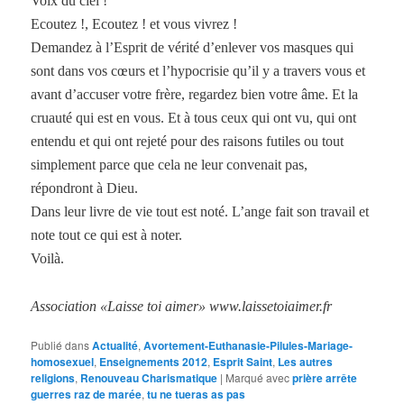
Voix du ciel !
Ecoutez !, Ecoutez ! et vous vivrez !
Demandez à l’Esprit de vérité d’enlever vos masques qui
sont dans vos cœurs et l’hypocrisie qu’il y a travers vous et
avant d’accuser votre frère, regardez bien votre âme. Et la
cruauté qui est en vous. Et à tous ceux qui ont vu, qui ont
entendu et qui ont rejeté pour des raisons futiles ou tout
simplement parce que cela ne leur convenait pas,
répondront à Dieu.
Dans leur livre de vie tout est noté. L’ange fait son travail et
note tout ce qui est à noter.
Voilà.
Association «Laisse toi aimer» www.laissetoiaimer.fr
Publié dans
Actualité
,
Avortement-Euthanasie-Pilules-Mariage-
homosexuel
,
Enseignements 2012
,
Esprit Saint
,
Les autres
religions
,
Renouveau Charismatique
|
Marqué avec
prière arrête
guerres raz de marée
,
tu ne tueras as pas