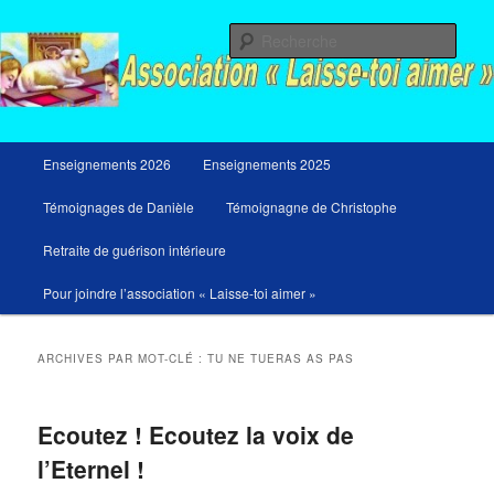
Aller
Aller
Messages du ciel pour notre temps et retraites de guérison et de libération
au
au
Rech
contenu
contenu
principal
secondaire
Menu
Enseignements 2026
Enseignements 2025
principal
Témoignages de Danièle
Témoignagne de Christophe
Retraite de guérison intérieure
Pour joindre l’association « Laisse-toi aimer »
ARCHIVES PAR MOT-CLÉ :
TU NE TUERAS AS PAS
Ecoutez ! Ecoutez la voix de
l’Eternel !