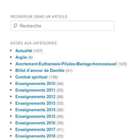
RECHERCHE DANS UN ARTICLE.
R
e
c
h
ACCÉS AUX CATÈGORIES
e
Actualité
(107)
r
Argile
(8)
c
Avortement-Euthanasie-Pilules-Mariage-homosexuel
(123)
h
Billet d’amour de Danièle
(41)
e
Combat spirituel
(136)
Enseignements 2010
(46)
Enseignements 2011
(55)
Enseignements 2012
(68)
Enseignements 2013
(33)
Enseignements 2014
(28)
Enseignements 2015
(66)
Enseignements 2016
(39)
Enseignements 2017
(41)
Enseignements 2018
(23)