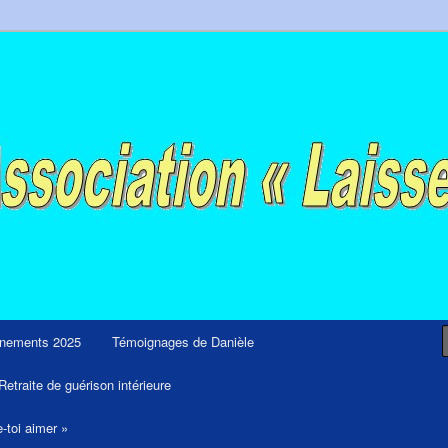
ps et retraites de guérison et de libération
nements 2025
Témoignages de Danièle
Retraite de guérison intérieure
e-toi aimer »