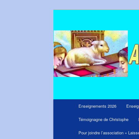
Aller
Messages du ciel pour notre tem
au
contenu
principal
Menu
Enseignements 2026
Enseig
principal
Témoignagne de Christophe
Pour joindre l’association « Laiss