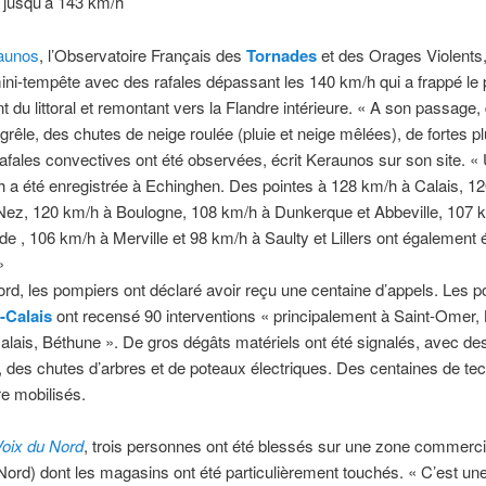
 jusqu’à 143 km/h
aunos
, l’Observatoire Français des
Tornades
et des Orages Violents,
ini-tempête avec des rafales dépassant les 140 km/h qui a frappé le
t du littoral et remontant vers la Flandre intérieure. « A son passage,
grêle, des chutes de neige roulée (pluie et neige mêlées), de fortes pl
rafales convectives ont été observées, écrit Keraunos sur son site. « 
 a été enregistrée à Echinghen. Des pointes à 128 km/h à Calais, 1
Nez, 120 km/h à Boulogne, 108 km/h à Dunkerque et Abbeville, 107 
e , 106 km/h à Merville et 98 km/h à Saulty et Lillers ont également 
»
rd, les pompiers ont déclaré avoir reçu une centaine d’appels. Les 
-Calais
ont recensé 90 interventions « principalement à Saint-Omer,
alais, Béthune ». De gros dégâts matériels ont été signalés, avec des
 des chutes d’arbres et de poteaux électriques. Des centaines de te
e mobilisés.
Voix du Nord
, trois personnes ont été blessés sur une zone commerci
(Nord) dont les magasins ont été particulièrement touchés. « C’est une