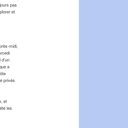
jours pas
lorer et
près-midi,
samedi
i d’un
que a
Côte
té privés
, et
été les