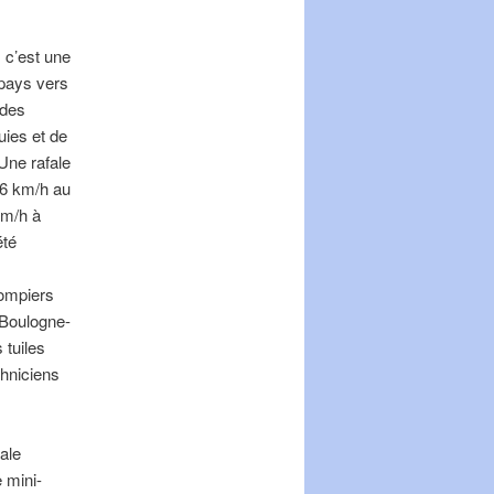
 c’est une
 pays vers
 des
uies et de
Une rafale
26 km/h au
km/h à
été
pompiers
 Boulogne-
 tuiles
chniciens
ale
 mini-