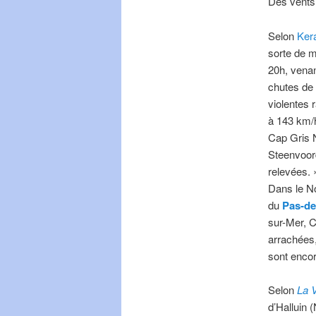
Des vents
Selon
Ker
sorte de m
20h, venan
chutes de 
violentes 
à 143 km/h
Cap Gris 
Steenvoord
relevées. 
Dans le No
du
Pas-de
sur-Mer, C
arrachées,
sont encor
Selon
La 
d’Halluin 