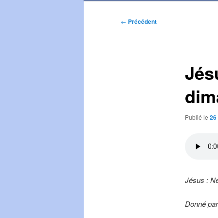
Navigation
←
Précédent
des
articles
Jésu
dim
Publié le
26
Jésus : Ne
Donné par 