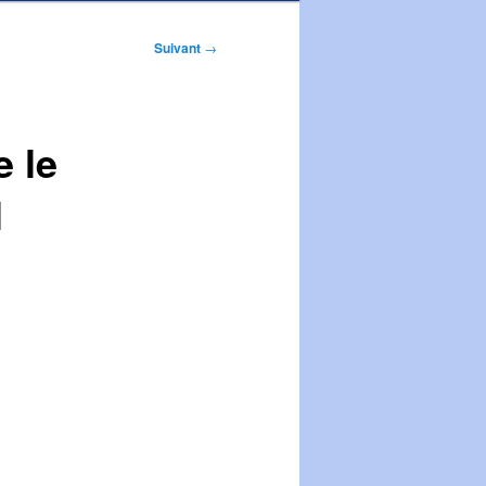
Suivant
→
e le
l