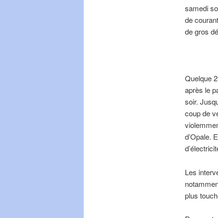
samedi soi
de courant
de gros dé
Quelque 2 
après le p
soir. Jusq
coup de ve
violemment
d’Opale. E
d’électric
Les interv
notamment
plus touch