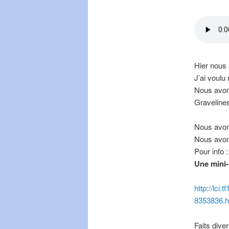
Hier nous
J’ai voulu 
Nous avons
Graveline
Nous avons
Nous avons
Pour info :
Une mini-
http://lci.
8353836.h
Faits diver