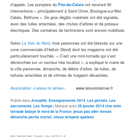
d’appels. Les pompiers du
Pas-de-Calais
ont recensé 90
interventions « principalement à Saint-Omer, Boulogne-sur-Mer,
Calais, Béthune ». De gros dégâts matériels ont été signalés,
avec des tuiles arrachées, des chutes d’arbres et de poteaux
électriques. Des centaines de techniciens sont encore mobilisés.
Selon
La Voix du Nord
, trois personnes ont été blessés sur une
zone commerciale d’Halluin (Nord) dont les magasins ont été
particulièrement touchés. « C’est une mini-tornade qui s’est
déclenchée sur un secteur très localisé », a expliqué le maire de
la ville parsemée, dimanche, de débris d’arbre, de tuiles, de
toitures arrachées et de vitrines de magasin dévastées.
Association «Laisse toi aimer»
www.laissetoiaimer.fr
Publié dans
Actualité
,
Enseignements 2014
,
Les péchés
,
Les
sacrements
,
Les Temps
|
Marqué avec
26 janvier 2014 Une mini-
tornade balaye le nord de la France
,
jesus pas aller messe
dimanche peche mortel
,
Jesus tempete apaisee
RECHERCHE DANS UN ARTICLE.