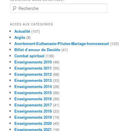
R
e
c
h
ACCÉS AUX CATÈGORIES
e
Actualité
(107)
r
Argile
(8)
c
Avortement-Euthanasie-Pilules-Mariage-homosexuel
(123)
h
Billet d’amour de Danièle
(41)
e
Combat spirituel
(136)
Enseignements 2010
(46)
Enseignements 2011
(55)
Enseignements 2012
(68)
Enseignements 2013
(33)
Enseignements 2014
(28)
Enseignements 2015
(66)
Enseignements 2016
(39)
Enseignements 2017
(41)
Enseignements 2018
(23)
Enseignements 2019
(19)
Enseignements 2020
(45)
Enseignements 2021
(18)