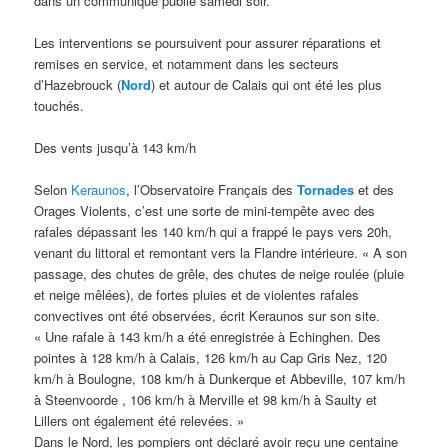
dans un communiqué publié samedi soir.
Les interventions se poursuivent pour assurer réparations et
remises en service, et notamment dans les secteurs
d’Hazebrouck (
Nord
) et autour de Calais qui ont été les plus
touchés.
Des vents jusqu’à 143 km/h
Selon
Keraunos
, l’Observatoire Français des
Tornades
et des
Orages Violents, c’est une sorte de mini-tempête avec des
rafales dépassant les 140 km/h qui a frappé le pays vers 20h,
venant du littoral et remontant vers la Flandre intérieure. « A son
passage, des chutes de grêle, des chutes de neige roulée (pluie
et neige mêlées), de fortes pluies et de violentes rafales
convectives ont été observées, écrit Keraunos sur son site.
« Une rafale à 143 km/h a été enregistrée à Echinghen. Des
pointes à 128 km/h à Calais, 126 km/h au Cap Gris Nez, 120
km/h à Boulogne, 108 km/h à Dunkerque et Abbeville, 107 km/h
à Steenvoorde , 106 km/h à Merville et 98 km/h à Saulty et
Lillers ont également été relevées. »
Dans le Nord, les pompiers ont déclaré avoir reçu une centaine