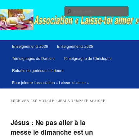
Aller
Aller
Messages du ciel pour notre temps et retraites de guérison et de libération
au
au
Rech
contenu
contenu
principal
secondaire
Menu
Enseignements 2026
Enseignements 2025
principal
Témoignages de Danièle
Témoignagne de Christophe
Retraite de guérison intérieure
Pour joindre l’association « Laisse-toi aimer »
ARCHIVES PAR MOT-CLÉ :
JESUS TEMPETE APAISEE
Jésus : Ne pas aller à la
messe le dimanche est un