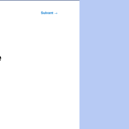
Suivant
→
z
e