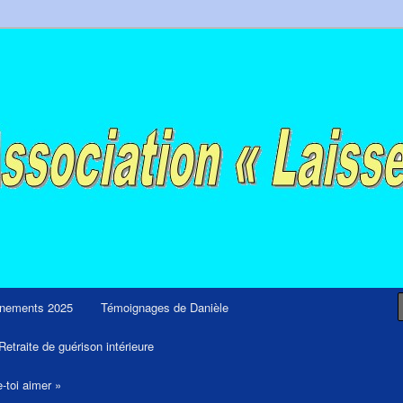
ps et retraites de guérison et de libération
nements 2025
Témoignages de Danièle
Retraite de guérison intérieure
e-toi aimer »