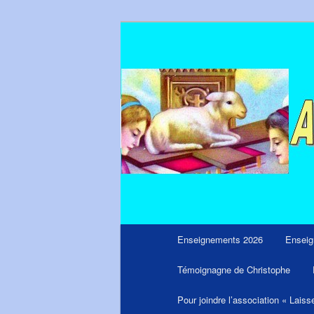
Aller
Messages du ciel pour notre tem
au
contenu
principal
Menu
Enseignements 2026
Enseig
principal
Témoignagne de Christophe
Pour joindre l’association « Laiss