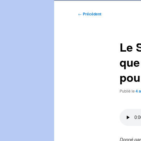
Navigation
←
Précédent
des
articles
Le 
que 
pour
Publié le
4 
Donné par