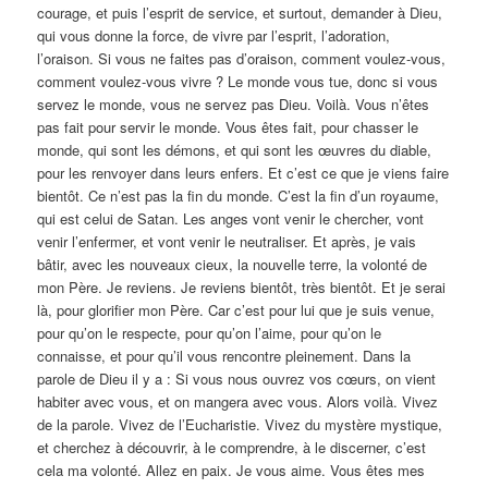
courage, et puis l’esprit de service, et surtout, demander à Dieu,
qui vous donne la force, de vivre par l’esprit, l’adoration,
l’oraison. Si vous ne faites pas d’oraison, comment voulez-vous,
comment voulez-vous vivre ? Le monde vous tue, donc si vous
servez le monde, vous ne servez pas Dieu. Voilà. Vous n’êtes
pas fait pour servir le monde. Vous êtes fait, pour chasser le
monde, qui sont les démons, et qui sont les œuvres du diable,
pour les renvoyer dans leurs enfers. Et c’est ce que je viens faire
bientôt. Ce n’est pas la fin du monde. C’est la fin d’un royaume,
qui est celui de Satan. Les anges vont venir le chercher, vont
venir l’enfermer, et vont venir le neutraliser. Et après, je vais
bâtir, avec les nouveaux cieux, la nouvelle terre, la volonté de
mon Père. Je reviens. Je reviens bientôt, très bientôt. Et je serai
là, pour glorifier mon Père. Car c’est pour lui que je suis venue,
pour qu’on le respecte, pour qu’on l’aime, pour qu’on le
connaisse, et pour qu’il vous rencontre pleinement. Dans la
parole de Dieu il y a : Si vous nous ouvrez vos cœurs, on vient
habiter avec vous, et on mangera avec vous. Alors voilà. Vivez
de la parole. Vivez de l’Eucharistie. Vivez du mystère mystique,
et cherchez à découvrir, à le comprendre, à le discerner, c’est
cela ma volonté. Allez en paix. Je vous aime. Vous êtes mes