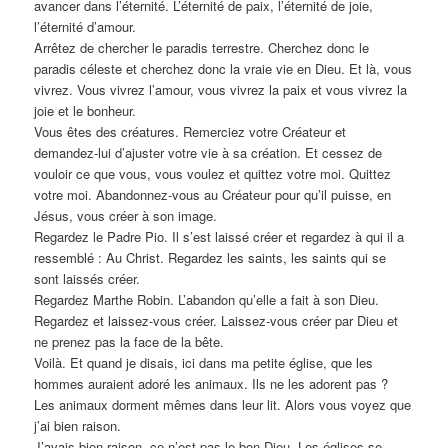
avancer dans l’éternité. L’éternité de paix, l’éternité de joie,
l’éternité d’amour.
Arrêtez de chercher le paradis terrestre. Cherchez donc le
paradis céleste et cherchez donc la vraie vie en Dieu. Et là, vous
vivrez. Vous vivrez l’amour, vous vivrez la paix et vous vivrez la
joie et le bonheur.
Vous êtes des créatures. Remerciez votre Créateur et
demandez-lui d’ajuster votre vie à sa création. Et cessez de
vouloir ce que vous, vous voulez et quittez votre moi. Quittez
votre moi. Abandonnez-vous au Créateur pour qu’il puisse, en
Jésus, vous créer à son image.
Regardez le Padre Pio. Il s’est laissé créer et regardez à qui il a
ressemblé : Au Christ. Regardez les saints, les saints qui se
sont laissés créer.
Regardez Marthe Robin. L’abandon qu’elle a fait à son Dieu.
Regardez et laissez-vous créer. Laissez-vous créer par Dieu et
ne prenez pas la face de la bête.
Voilà. Et quand je disais, ici dans ma petite église, que les
hommes auraient adoré les animaux. Ils ne les adorent pas ?
Les animaux dorment mêmes dans leur lit. Alors vous voyez que
j’ai bien raison.
J’avais bien raison, ce n’est pas le bon Dieu. Les églises se