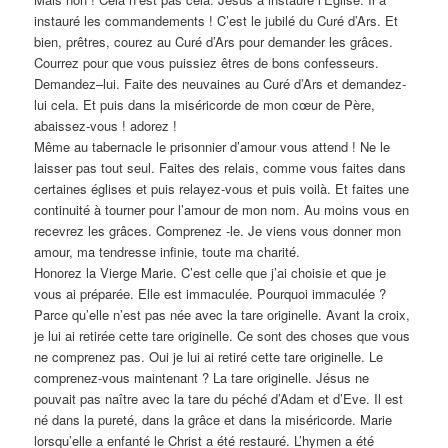
instauré les commandements ! C’est le jubilé du Curé d’Ars. Et
bien, prêtres, courez au Curé d’Ars pour demander les grâces.
Courrez pour que vous puissiez êtres de bons confesseurs.
Demandez–lui. Faite des neuvaines au Curé d’Ars et demandez-
lui cela. Et puis dans la miséricorde de mon cœur de Père,
abaissez-vous ! adorez !
Même au tabernacle le prisonnier d’amour vous attend ! Ne le
laisser pas tout seul. Faites des relais, comme vous faites dans
certaines églises et puis relayez-vous et puis voilà. Et faites une
continuité à tourner pour l’amour de mon nom. Au moins vous en
recevrez les grâces. Comprenez -le. Je viens vous donner mon
amour, ma tendresse infinie, toute ma charité.
Honorez la Vierge Marie. C’est celle que j’ai choisie et que je
vous ai préparée. Elle est immaculée. Pourquoi immaculée ?
Parce qu’elle n’est pas née avec la tare originelle. Avant la croix,
je lui ai retirée cette tare originelle. Ce sont des choses que vous
ne comprenez pas. Oui je lui ai retiré cette tare originelle. Le
comprenez-vous maintenant ? La tare originelle. Jésus ne
pouvait pas naître avec la tare du péché d’Adam et d’Eve. Il est
né dans la pureté, dans la grâce et dans la miséricorde. Marie
lorsqu’elle a enfanté le Christ a été restauré. L’hymen a été