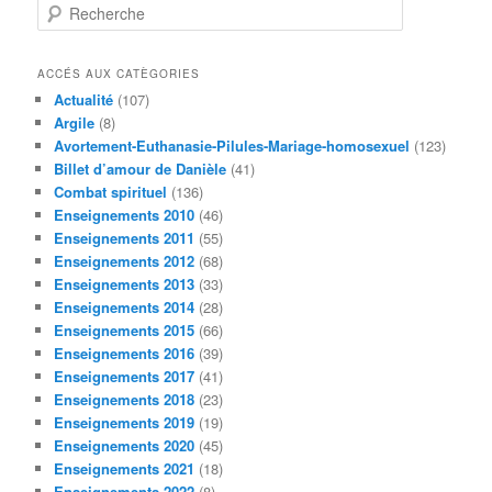
R
e
c
h
ACCÉS AUX CATÈGORIES
e
Actualité
(107)
r
Argile
(8)
c
Avortement-Euthanasie-Pilules-Mariage-homosexuel
(123)
h
Billet d’amour de Danièle
(41)
e
Combat spirituel
(136)
Enseignements 2010
(46)
Enseignements 2011
(55)
Enseignements 2012
(68)
Enseignements 2013
(33)
Enseignements 2014
(28)
Enseignements 2015
(66)
Enseignements 2016
(39)
Enseignements 2017
(41)
Enseignements 2018
(23)
Enseignements 2019
(19)
Enseignements 2020
(45)
Enseignements 2021
(18)
Enseignements 2022
(8)