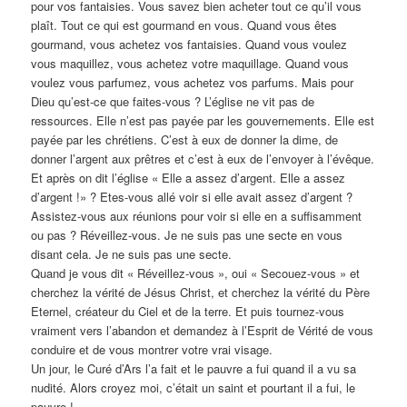
pour vos fantaisies. Vous savez bien acheter tout ce qu’il vous
plaît. Tout ce qui est gourmand en vous. Quand vous êtes
gourmand, vous achetez vos fantaisies. Quand vous voulez
vous maquillez, vous achetez votre maquillage. Quand vous
voulez vous parfumez, vous achetez vos parfums. Mais pour
Dieu qu’est-ce que faites-vous ? L’église ne vit pas de
ressources. Elle n’est pas payée par les gouvernements. Elle est
payée par les chrétiens. C’est à eux de donner la dime, de
donner l’argent aux prêtres et c’est à eux de l’envoyer à l’évêque.
Et après on dit l’église « Elle a assez d’argent. Elle a assez
d’argent !» ? Etes-vous allé voir si elle avait assez d’argent ?
Assistez-vous aux réunions pour voir si elle en a suffisamment
ou pas ? Réveillez-vous. Je ne suis pas une secte en vous
disant cela. Je ne suis pas une secte.
Quand je vous dit « Réveillez-vous », oui « Secouez-vous » et
cherchez la vérité de Jésus Christ, et cherchez la vérité du Père
Eternel, créateur du Ciel et de la terre. Et puis tournez-vous
vraiment vers l’abandon et demandez à l’Esprit de Vérité de vous
conduire et de vous montrer votre vrai visage.
Un jour, le Curé d’Ars l’a fait et le pauvre a fui quand il a vu sa
nudité. Alors croyez moi, c’était un saint et pourtant il a fui, le
pauvre !