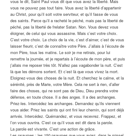
vous le dit, Saint Paul vous dit que vous avez la liberté. Mais
vous ne pouvez pas tout faire. Vous avez la liberté d’appartenir
au Christ, pour qu’il soit votre serviteur, et qu’il fasse de vous
des saints. Parce qu’il a racheté le péché, mais pas la liberté de
péché, pas la liberté de frelater Satan. Non. Vous devez vous
éloigner, de celui qui vous assassine. Mais c’est votre choix.
C’est votre choix. Le choix de la vie, c’est d’aimer, c’est de vous
laisser fleurir, c’est de connaître votre Père. J’allais à l’écoute de
mon Père, tous les matins. Le soir je me retirais, pour lui
remettre la journée, et je repartais à l’écoute de mon père, et puis
j’allais me reposer très tôt. N’allez pas vagabonder la nuit. C’est
là que les démons sortent. Et c’est là que vous vivez la mort.
Eloignez-vous des choses de la nuit. Et cherchez le calme, et la
sérénité, près de Marie, votre Mère. Cela ne sert à rien, d’aller
faire des choses, qui ne sont pas de Dieu, Dieu prendra votre
défense, en toute chose. Il a des anges. Il a des archanges.
Priez-les. Intercédez les archanges. Demandez qu’ils viennent
vous aider. Priez les saints qui ont fini leur chemin, qui sont déjà
arrivés. Intercédez. Quémandez, et vous recevrez. Frappez, et
l’on vous ouvrira. C’est ce qu’il vous est dit dans la parole.
La parole est vivante. C’est une action de grâce.
Les psaumes : les 150 psaumes que vous aviez, dans le missel