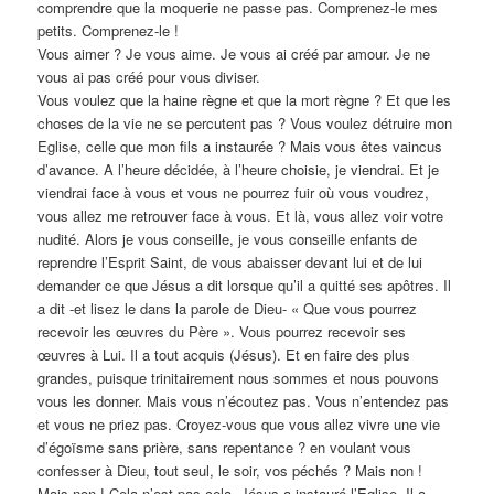
comprendre que la moquerie ne passe pas. Comprenez-le mes
petits. Comprenez-le !
Vous aimer ? Je vous aime. Je vous ai créé par amour. Je ne
vous ai pas créé pour vous diviser.
Vous voulez que la haine règne et que la mort règne ? Et que les
choses de la vie ne se percutent pas ? Vous voulez détruire mon
Eglise, celle que mon fils a instaurée ? Mais vous êtes vaincus
d’avance. A l’heure décidée, à l’heure choisie, je viendrai. Et je
viendrai face à vous et vous ne pourrez fuir où vous voudrez,
vous allez me retrouver face à vous. Et là, vous allez voir votre
nudité. Alors je vous conseille, je vous conseille enfants de
reprendre l’Esprit Saint, de vous abaisser devant lui et de lui
demander ce que Jésus a dit lorsque qu’il a quitté ses apôtres. Il
a dit -et lisez le dans la parole de Dieu- « Que vous pourrez
recevoir les œuvres du Père ». Vous pourrez recevoir ses
œuvres à Lui. Il a tout acquis (Jésus). Et en faire des plus
grandes, puisque trinitairement nous sommes et nous pouvons
vous les donner. Mais vous n’écoutez pas. Vous n’entendez pas
et vous ne priez pas. Croyez-vous que vous allez vivre une vie
d’égoïsme sans prière, sans repentance ? en voulant vous
confesser à Dieu, tout seul, le soir, vos péchés ? Mais non !
Mais non ! Cela n’est pas cela. Jésus a instauré l’Eglise. Il a