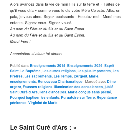
Alors avancez dans la vie de mon Fils sur la terre et « Faites ce
qu’il vous dira » comme vous le dis votre Mère Céleste. Allez en
paix, je vous aime. Soyez obéissants ! Ecoutez-moi ! Merci mes
enfants. Signez-vous. Signez-vous!.
Au nom du Père et du fils et du Saint Esprit.
Au nom du Père et du fils et du Saint Esprit.
Merci Père !
Association «Laisse toi aimer»
Publié dans
Enseignements 2015
,
Enseignements 2026
,
Esprit
Saint
,
Le Baptême
,
Les autres religions
,
Les plus importants
,
Les
Prêtres
,
Les sacrements
,
Les Temps
,
L’Argent
,
Marie,
enseignements
,
Renouveau Charismatique
|
Marqué avec
Dime
argent
,
Fausses religions
,
Illumination des consciences
,
jubilé
Saint Curé d'Ars
,
liens d’ancêtres
,
Marie conçue sans péché
,
Pourquoi baptiser les enfants
,
Purgatoire sur Terre
,
Repentance
pénitence
,
Virginité de Marie
Le Saint Curé d’Ars : «