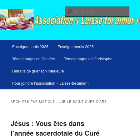
Aller
Aller
Messages du ciel pour notre temps et retraites de guérison et de libération
au
au
Rech
contenu
contenu
principal
secondaire
Menu
Enseignements 2026
Enseignements 2025
principal
Témoignages de Danièle
Témoignagne de Christophe
Retraite de guérison intérieure
Pour joindre l’association « Laisse-toi aimer »
ARCHIVES PAR MOT-CLÉ :
JUBILÉ SAINT CURÉ D’ARS
Jésus : Vous êtes dans
l’année sacerdotale du Curé