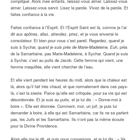
compliqué
. Alors mes enfants, laissez-vous aimer. Laissez-vous
aimer. Laissez-vous servir. Lisez la parole. Vivez de la parole. Et
faites confiance à la vie.
Faites confiance à l’Esprit. Et l’Esprit Saint est là, comme je l’ai
dit aux apôtres, allez, attendez, priez, et je vous enverrai le
consolateur. Et bien pour vous c’est pareil. Regardez, quand je
suis à Sychar,
quand je suis près de Marie-Madeleine, Euh
, près
de la Samaritaine, pas Marie-Madeleine, à Sychar. Quand je suis
à Sychar, c’est au puits de Jacob. Cette femme qui vient, une
femme maquillée, elle vient chercher de l’eau.
Et elle vient pendant les heures du midi, alors que la chaleur est
là, alors qu’il fait très chaud, et que normalement dans ces pays-
là, c’est la sieste. Parce qu’elle est critiquée, pour sa vie qui est
désordonnée. Et je suis au puits, et je lui dis : « Donne-moi à
boire ». Elle est étonnée. Comment, moi, un juif, je puis lui
demander à boire, à elle qui est Samaritaine, car ils ne se parlent
pas, les Juifs et les Samaritains. Ils n’ont pas la même écoute
pour la Divine Providence.
Alors elle me le dit, et puis nous conversons, et je lui dis : « Va