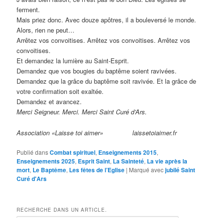
ferment.
Mais priez donc. Avec douze apôtres, il a bouleversé le monde.
Alors, rien ne peut…
Arrêtez vos convoitises. Arrêtez vos convoitises. Arrêtez vos
convoitises.
Et demandez la lumière au Saint-Esprit.
Demandez que vos bougies du baptême soient ravivées.
Demandez que la grâce du baptême soit ravivée. Et la grâce de
votre confirmation soit exaltée.
Demandez et avancez.
Merci Seigneur. Merci. Merci Saint Curé d’Ars.
Association «Laisse toi aimer» laissetoiaimer.fr
Publié dans
Combat spirituel
,
Enseignements 2015
,
Enseignements 2025
,
Esprit Saint
,
La Sainteté
,
La vie après la
mort
,
Le Baptême
,
Les fêtes de l’Eglise
|
Marqué avec
jubilé Saint
Curé d'Ars
RECHERCHE DANS UN ARTICLE.