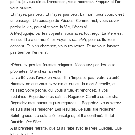
petits. je vous aime. Demandez, vous recevrez. Frappez et l’on
vous ouvrira.
Et n’ayez pas peur. Et n’ayez pas peur. La mort, pour vous, c’est
un passage. Un passage de Pâques. Comme moi, vous devez
perdre la vie, pour aller vers la Vie, l’éternité.
A Medjugorje, par les voyants, vous avez tout reçu. La Mère est
venue. Elle a emmené les voyants (
au ciel
), pour qu’ils vous
donnent. Et bien cherchez, vous trouverez. Et ne vous laissez
pas tuer par l’ennemi.
N’écoutez pas les fausses religions. N’écoutez pas les faux
prophètes. Cherchez la vérité.
La vérité vous l’avez en vous. Et n’imposez pas, votre volonté.
Haïssez ce que vous avez aimé, qui est la mort éternelle, et
haïssez votre péché, qui vous a tué, et renoncez, à vos
fredaines. Regardez mes saints. Regardez Camille de Lessis.
Regardez mes saints et puis regardez… Regardez, vous verrez.
Je suis allé les repécher. Les jésuites. Je suis allé repécher
Saint Ignace. Je suis allé l’enseigner, et il a continué. Et toi
Danièle.
Oui Père
.
A la première retraite, que tu as faite avec le Père Guédan. Que
lui as-tu dit ?