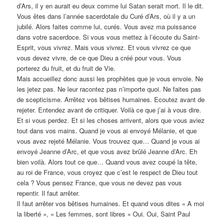
d’Ars, il y en aurait eu deux comme lui Satan serait mort. Il le dit.
Vous êtes dans l’année sacerdotale du Curé d’Ars, où il y a un
jubilé. Alors faites comme lui, curés. Vous avez ma puissance
dans votre sacerdoce. Si vous vous mettez à l’écoute du Saint-
Esprit, vous vivrez. Mais vous vivrez. Et vous vivrez ce que
vous devez vivre, de ce que Dieu a créé pour vous. Vous
porterez du fruit, et du fruit de Vie.
Mais accueillez donc aussi les prophètes que je vous envoie. Ne
les jetez pas. Ne leur racontez pas n’importe quoi. Ne faites pas
de scepticisme. Arrêtez vos bêtises humaines. Ecoutez avant de
rejeter. Entendez avant de critiquer. Voilà ce que j’ai à vous dire.
Et si vous perdez. Et si les choses arrivent, alors que vous aviez
tout dans vos mains. Quand je vous ai envoyé Mélanie, et que
vous avez rejeté Mélanie. Vous trouvez que… Quand je vous ai
envoyé Jeanne d’Arc, et que vous avez brûlé Jeanne d’Arc. Eh
bien voilà. Alors tout ce que… Quand vous avez coupé la tête,
au roi de France, vous croyez que c’est le respect de Dieu tout
cela ? Vous pensez France, que vous ne devez pas vous
repentir. Il faut arrêter.
Il faut arrêter vos bêtises humaines. Et quand vous dites « A moi
la liberté », « Les femmes, sont libres » Oui. Oui, Saint Paul