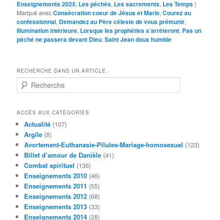
Enseignements 2025
,
Les péchés
,
Les sacrements
,
Les Temps
|
Marqué avec
Consécration coeur de Jésus et Marie
,
Courez au
confessionnal
,
Demandez au Père céleste de vous prémunir
,
Illumination intérieure
,
Lorsque les prophéties s’arrêteront
,
Pas un
péché ne passera devant Dieu
,
Saint Jean doux humble
RECHERCHE DANS UN ARTICLE.
R
e
c
h
ACCÉS AUX CATÈGORIES
e
Actualité
(107)
r
Argile
(8)
c
Avortement-Euthanasie-Pilules-Mariage-homosexuel
(123)
h
Billet d’amour de Danièle
(41)
e
Combat spirituel
(136)
Enseignements 2010
(46)
Enseignements 2011
(55)
Enseignements 2012
(68)
Enseignements 2013
(33)
Enseignements 2014
(28)