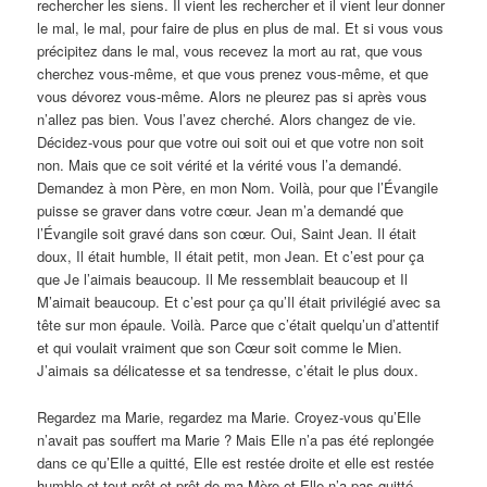
rechercher les siens. Il vient les rechercher et il vient leur donner
le mal, le mal, pour faire de plus en plus de mal. Et si vous vous
précipitez dans le mal, vous recevez la mort au rat, que vous
cherchez vous-même, et que vous prenez vous-même, et que
vous dévorez vous-même. Alors ne pleurez pas si après vous
n’allez pas bien. Vous l’avez cherché. Alors changez de vie.
Décidez-vous pour que votre oui soit oui et que votre non soit
non. Mais que ce soit vérité et la vérité vous l’a demandé.
Demandez à mon Père, en mon Nom. Voilà, pour que l’Évangile
puisse se graver dans votre cœur. Jean m’a demandé que
l’Évangile soit gravé dans son cœur. Oui, Saint Jean. Il était
doux, Il était humble, Il était petit, mon Jean. Et c’est pour ça
que Je l’aimais beaucoup. Il Me ressemblait beaucoup et Il
M’aimait beaucoup. Et c’est pour ça qu’Il était privilégié avec sa
tête sur mon épaule. Voilà. Parce que c’était quelqu’un d’attentif
et qui voulait vraiment que son Cœur soit comme le Mien.
J’aimais sa délicatesse et sa tendresse, c’était le plus doux.
Regardez ma Marie, regardez ma Marie. Croyez-vous qu’Elle
n’avait pas souffert ma Marie ? Mais Elle n’a pas été replongée
dans ce qu’Elle a quitté, Elle est restée droite et elle est restée
humble et tout prêt et prêt de ma Mère et Elle n’a pas quitté.