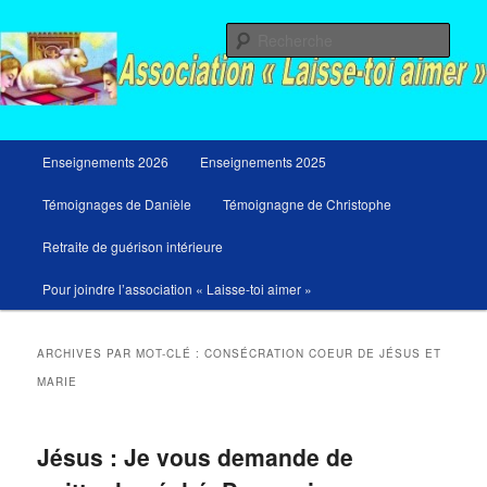
Aller
Aller
Messages du ciel pour notre temps et retraites de guérison et de libération
au
au
Rech
contenu
contenu
principal
secondaire
Menu
Enseignements 2026
Enseignements 2025
principal
Témoignages de Danièle
Témoignagne de Christophe
Retraite de guérison intérieure
Pour joindre l’association « Laisse-toi aimer »
ARCHIVES PAR MOT-CLÉ :
CONSÉCRATION COEUR DE JÉSUS ET
MARIE
Jésus : Je vous demande de