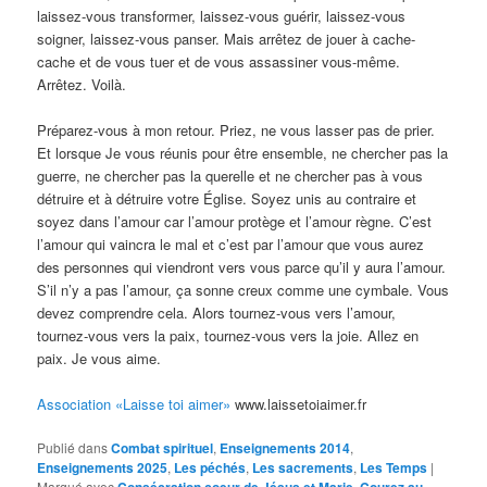
laissez-vous transformer, laissez-vous guérir, laissez-vous
soigner, laissez-vous panser. Mais arrêtez de jouer à cache-
cache et de vous tuer et de vous assassiner vous-même.
Arrêtez. Voilà.
Préparez-vous à mon retour. Priez, ne vous lasser pas de prier.
Et lorsque Je vous réunis pour être ensemble, ne chercher pas la
guerre, ne chercher pas la querelle et ne chercher pas à vous
détruire et à détruire votre Église. Soyez unis au contraire et
soyez dans l’amour car l’amour protège et l’amour règne. C’est
l’amour qui vaincra le mal et c’est par l’amour que vous aurez
des personnes qui viendront vers vous parce qu’il y aura l’amour.
S’il n’y a pas l’amour, ça sonne creux comme une cymbale. Vous
devez comprendre cela. Alors tournez-vous vers l’amour,
tournez-vous vers la paix, tournez-vous vers la joie. Allez en
paix. Je vous aime.
Association «Laisse toi aimer»
www.laissetoiaimer.fr
Publié dans
Combat spirituel
,
Enseignements 2014
,
Enseignements 2025
,
Les péchés
,
Les sacrements
,
Les Temps
|
Marqué avec
Consécration coeur de Jésus et Marie
,
Courez au