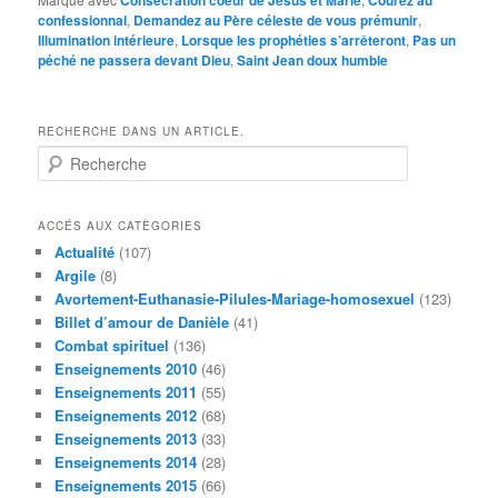
confessionnal
,
Demandez au Père céleste de vous prémunir
,
Illumination intérieure
,
Lorsque les prophéties s’arrêteront
,
Pas un
péché ne passera devant Dieu
,
Saint Jean doux humble
RECHERCHE DANS UN ARTICLE.
R
e
c
h
ACCÉS AUX CATÈGORIES
e
Actualité
(107)
r
Argile
(8)
c
Avortement-Euthanasie-Pilules-Mariage-homosexuel
(123)
h
Billet d’amour de Danièle
(41)
e
Combat spirituel
(136)
Enseignements 2010
(46)
Enseignements 2011
(55)
Enseignements 2012
(68)
Enseignements 2013
(33)
Enseignements 2014
(28)
Enseignements 2015
(66)