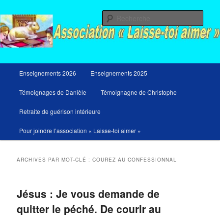
Aller
Aller
Messages du ciel pour notre temps et retraites de guérison et de libération
au
au
Rech
contenu
contenu
principal
secondaire
Menu
Enseignements 2026
Enseignements 2025
principal
Témoignages de Danièle
Témoignagne de Christophe
Retraite de guérison intérieure
Pour joindre l’association « Laisse-toi aimer »
ARCHIVES PAR MOT-CLÉ :
COUREZ AU CONFESSIONNAL
Jésus : Je vous demande de
quitter le péché. De courir au