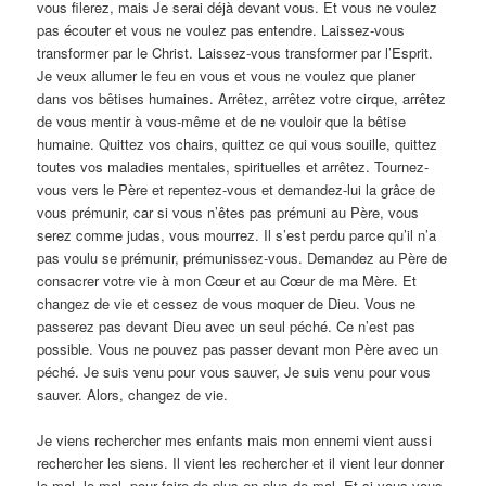
vous filerez, mais Je serai déjà devant vous. Et vous ne voulez
pas écouter et vous ne voulez pas entendre. Laissez-vous
transformer par le Christ. Laissez-vous transformer par l’Esprit.
Je veux allumer le feu en vous et vous ne voulez que planer
dans vos bêtises humaines. Arrêtez, arrêtez votre cirque, arrêtez
de vous mentir à vous-même et de ne vouloir que la bêtise
humaine. Quittez vos chairs, quittez ce qui vous souille, quittez
toutes vos maladies mentales, spirituelles et arrêtez. Tournez-
vous vers le Père et repentez-vous et demandez-lui la grâce de
vous prémunir, car si vous n’êtes pas prémuni au Père, vous
serez comme judas, vous mourrez. Il s’est perdu parce qu’il n’a
pas voulu se prémunir, prémunissez-vous. Demandez au Père de
consacrer votre vie à mon Cœur et au Cœur de ma Mère. Et
changez de vie et cessez de vous moquer de Dieu. Vous ne
passerez pas devant Dieu avec un seul péché. Ce n’est pas
possible. Vous ne pouvez pas passer devant mon Père avec un
péché. Je suis venu pour vous sauver, Je suis venu pour vous
sauver. Alors, changez de vie.
Je viens rechercher mes enfants mais mon ennemi vient aussi
rechercher les siens. Il vient les rechercher et il vient leur donner
le mal, le mal, pour faire de plus en plus de mal. Et si vous vous