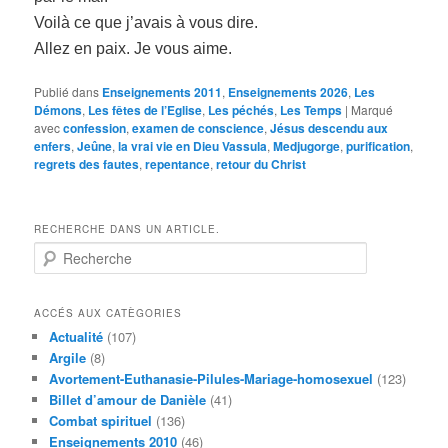
Voilà ce que j’avais à vous dire.
Allez en paix. Je vous aime.
Publié dans
Enseignements 2011
,
Enseignements 2026
,
Les
Démons
,
Les fêtes de l’Eglise
,
Les péchés
,
Les Temps
|
Marqué
avec
confession
,
examen de conscience
,
Jésus descendu aux
enfers
,
Jeûne
,
la vrai vie en Dieu Vassula
,
Medjugorge
,
purification
,
regrets des fautes
,
repentance
,
retour du Christ
RECHERCHE DANS UN ARTICLE.
R
e
c
h
ACCÉS AUX CATÈGORIES
e
Actualité
(107)
r
Argile
(8)
c
Avortement-Euthanasie-Pilules-Mariage-homosexuel
(123)
h
Billet d’amour de Danièle
(41)
e
Combat spirituel
(136)
Enseignements 2010
(46)