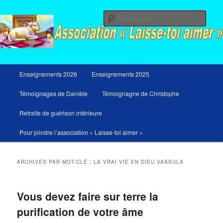
Aller
Aller
Messages du ciel pour notre temps et retraites de guérison et de libération
au
au
Rech
contenu
contenu
principal
secondaire
Menu
Enseignements 2026
Enseignements 2025
principal
Témoignages de Danièle
Témoignagne de Christophe
Retraite de guérison intérieure
Pour joindre l’association « Laisse-toi aimer »
ARCHIVES PAR MOT-CLÉ :
LA VRAI VIE EN DIEU VASSULA
Vous devez faire sur terre la
purification de votre âme