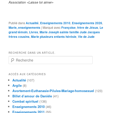
Association «Laisse toi aimer»
Publié dans
Actualité
,
Enseignements 2010
,
Enseignements 2026
,
Marie, enseignements
|
Marqué avec
Françoise
,
frère de Jésus
,
Le
grand témoin
,
Livres
,
Marie Joseph sainte famille Jude Jacques
frères cousins
,
Marie plusieurs enfants hérésie
,
Vie de Jude
RECHERCHE DANS UN ARTICLE.
R
e
c
h
ACCÉS AUX CATÈGORIES
e
Actualité
(107)
r
Argile
(8)
c
Avortement-Euthanasie-Pilules-Mariage-homosexuel
(123)
h
Billet d’amour de Danièle
(41)
e
Combat spirituel
(136)
Enseignements 2010
(46)
Enseignements 2011
(55)