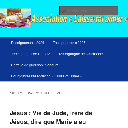
Aller
Aller
Messages du ciel pour notre temps et retraites de guérison et de libération
au
au
Rech
contenu
contenu
principal
secondaire
Menu
Enseignements 2026
Enseignements 2025
principal
Témoignages de Danièle
Témoignagne de Christophe
Retraite de guérison intérieure
Pour joindre l’association « Laisse-toi aimer »
ARCHIVES PAR MOT-CLÉ :
LIVRES
Jésus : Vie de Jude, frère de
Jésus, dire que Marie a eu