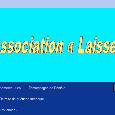
ps et retraites de guérison et de libération
nements 2025
Témoignages de Danièle
Retraite de guérison intérieure
e-toi aimer »