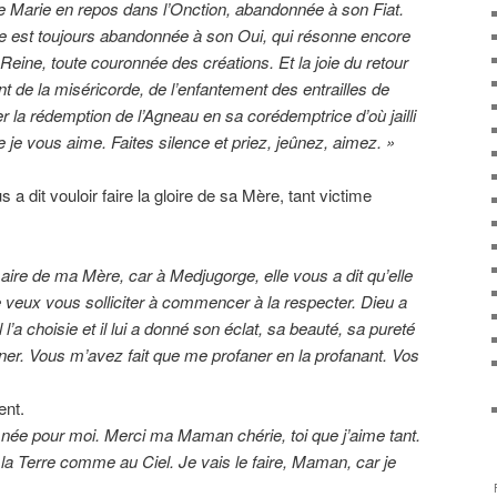
ève Marie en repos dans l’Onction, abandonnée à son Fiat.
le est toujours abandonnée à son Oui, qui résonne encore
e Reine, toute couronnée des créations. Et la joie du retour
t de la miséricorde, de l’enfantement des entrailles de
er la rédemption de l’Agneau en sa corédemptrice d’où jailli
e vous aime. Faites silence et priez, jeûnez, aimez. »
 a dit vouloir faire la gloire de sa Mère, tant victime
aire de ma Mère, car à Medjugorge, elle vous a dit qu’elle
 je veux vous solliciter à commencer à la respecter. Dieu a
 l’a choisie et il lui a donné son éclat, sa beauté, sa pureté
aner. Vous m’avez fait que me profaner en la profanant. Vos
ent.
 née pour moi. Merci ma Maman chérie, toi que j’aime tant.
 la Terre comme au Ciel. Je vais le faire, Maman, car je