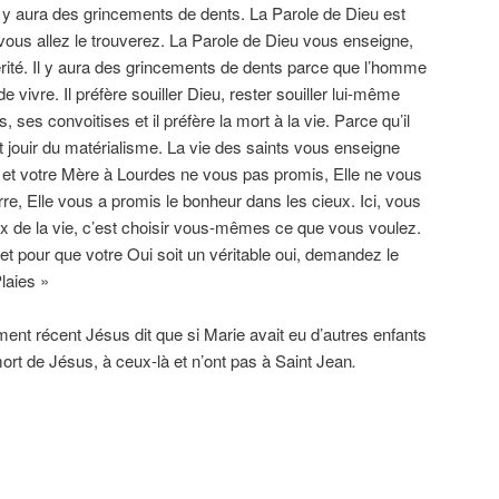
il y aura des grincements de dents. La Parole de Dieu est
vous allez le trouverez. La Parole de Dieu vous enseigne,
vérité. Il y aura des grincements de dents parce que l’homme
 vivre. Il préfère souiller Dieu, rester souiller lui-même
, ses convoitises et il préfère la mort à la vie. Parce qu’il
eut jouir du matérialisme. La vie des saints vous enseigne
s et votre Mère à Lourdes ne vous pas promis, Elle ne vous
re, Elle vous a promis le bonheur dans les cieux. Ici, vous
oix de la vie, c’est choisir vous-mêmes ce que vous voulez.
et pour que votre Oui soit un véritable oui, demandez le
laies »
ent récent Jésus dit que si Marie avait eu d’autres enfants
 mort de Jésus, à ceux-là et n’ont pas à Saint Jean
.