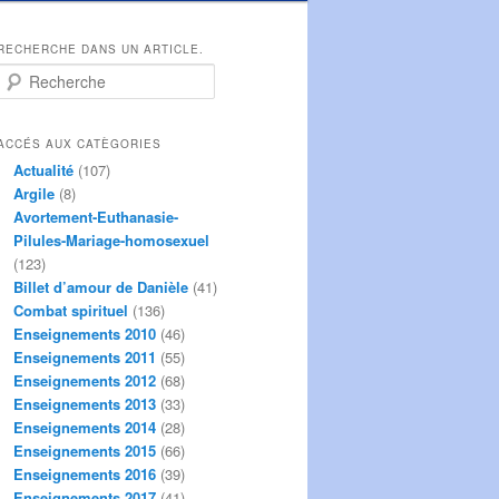
RECHERCHE DANS UN ARTICLE.
R
e
c
h
ACCÉS AUX CATÈGORIES
e
Actualité
(107)
r
Argile
(8)
c
Avortement-Euthanasie-
h
Pilules-Mariage-homosexuel
e
(123)
Billet d’amour de Danièle
(41)
Combat spirituel
(136)
Enseignements 2010
(46)
Enseignements 2011
(55)
Enseignements 2012
(68)
Enseignements 2013
(33)
Enseignements 2014
(28)
Enseignements 2015
(66)
Enseignements 2016
(39)
Enseignements 2017
(41)