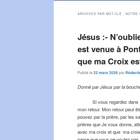
ARCHIVES PAR MOT-CLÉ :
NOTRE 
Jésus :- N’oubl
est venue à Pon
que ma Croix es
Publié le
22 mars 2026
par
Rédacti
Donné par Jésus par la bouche 
Si vous regardez dans 
mon retour. Mon retour peut êt
pouvez par la prière, par les s
prières que Je vous donne, at
avec ma croix et que ma croix 
parce que vous ne voulez pas v