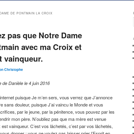
DAME DE PONTMAIN LA CROIX
iez pas que Notre Dame
tmain avec ma Croix et
t vainqueur.
on Christophe
de Danièle le 4 juin 2016
internet puisque Je m’en sers, vous verrez que J’annonce
re sans douleur, puisque J’ai vaincu le Monde et vous
acrifices, par le jeune, par la pénitence, vous pouvez par les
tendrir mon père. N’oubliez pas que ma mère est venue
est vainqueur. C’est vos lâchetés, c’est par vos lâchetés,
ous donner : vous ne voulez pas laisser prier l’Esprit en