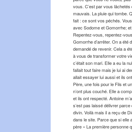
vous. C’est par vous lâchetés
mauvais. La pluie qui tombe. Qu
fait : ce sont vos péchés. Vou
avec Sodome et Gomorrhe; et 
Repentez-vous, repentez-vou
Gomorrhe d’arrêter. On a été 
demandé de revenir. Cela a é
à vous de transformer votre vie
c’était son mari. Elle a eu la nul
fallait tout faire mais je lui ai 
allait essayer lui aussi et ils o
Père, une fois pour le Fils et un
n’ont plus couché. Elle a compr
et ils ont respecté. Antoine m’a
s’est pas laissé délivrer parce qu
divin. Voilà mais il a reçu de Di
dans le site. Parce que si ell
père » La première personne qu’e