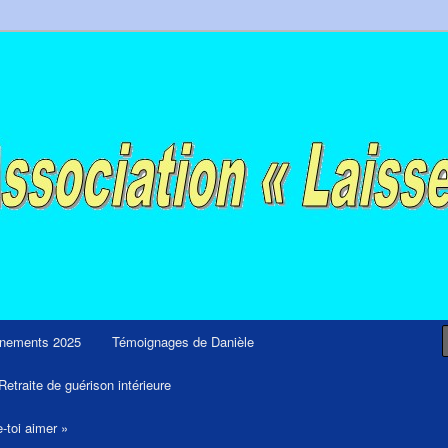
ps et retraites de guérison et de libération
nements 2025
Témoignages de Danièle
Retraite de guérison intérieure
e-toi aimer »