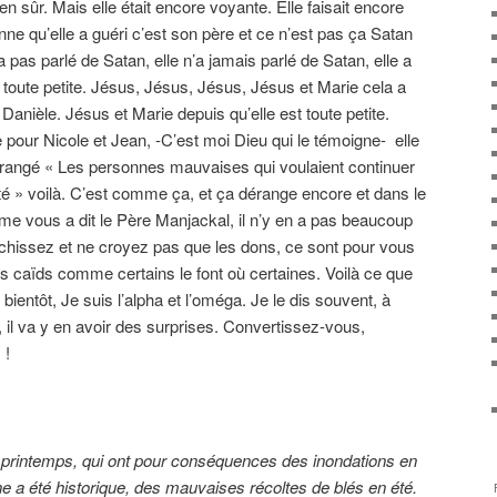
bien sûr. Mais elle était encore voyante. Elle faisait encore
nne qu’elle a guéri c’est son père et ce n’est pas ça Satan
n’a pas parlé de Satan, elle n’a jamais parlé de Satan, elle a
 toute petite. Jésus, Jésus, Jésus, Jésus et Marie cela a
 Danièle. Jésus et Marie depuis qu’elle est toute petite.
e pour Nicole et Jean, -C’est moi Dieu qui le témoigne- elle
dérangé « Les personnes mauvaises qui voulaient continuer
» voilà. C’est comme ça, et ça dérange encore et dans le
 vous a dit le Père Manjackal, il n’y en a pas beaucoup
léchissez et ne croyez pas que les dons, ce sont pour vous
es caïds comme certains le font où certaines. Voilà ce que
s bientôt, Je suis l’alpha et l’oméga. Je le dis souvent, à
 il va y en avoir des surprises. Convertissez-vous,
 !
le printemps, qui ont pour conséquences des inondations en
ine a été historique, des mauvaises récoltes de blés en été.