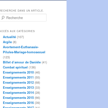
RECHERCHE DANS UN ARTICLE.
R
e
c
h
ACCÉS AUX CATÈGORIES
e
Actualité
(107)
r
Argile
(8)
c
Avortement-Euthanasie-
h
Pilules-Mariage-homosexuel
e
(123)
Billet d’amour de Danièle
(41)
Combat spirituel
(136)
Enseignements 2010
(46)
Enseignements 2011
(55)
Enseignements 2012
(68)
Enseignements 2013
(33)
Enseignements 2014
(28)
Enseignements 2015
(66)
Enseignements 2016
(39)
Enseignements 2017
(41)