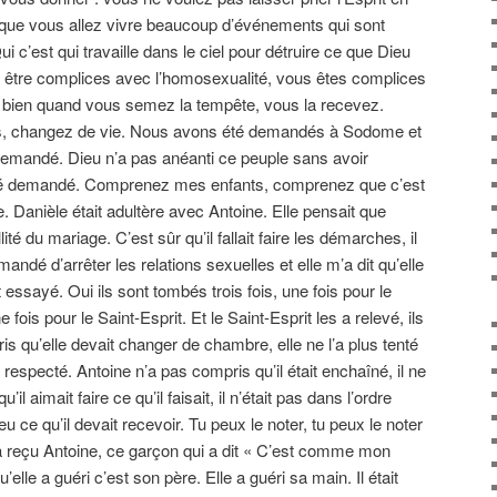
 que vous allez vivre beaucoup d’événements qui sont
i c’est qui travaille dans le ciel pour détruire ce que Dieu
s être complices avec l’homosexualité, vous êtes complices
bien quand vous semez la tempête, vous la recevez.
s, changez de vie. Nous avons été demandés à Sodome et
demandé. Dieu n’a pas anéanti ce peuple sans avoir
té demandé. Comprenez mes enfants, comprenez que c’est
. Danièle était adultère avec Antoine. Elle pensait que
lité du mariage. C’est sûr qu’il fallait faire les démarches, il
demandé d’arrêter les relations sexuelles et elle m’a dit qu’elle
nt essayé. Oui ils sont tombés trois fois, une fois pour le
e fois pour le Saint-Esprit. Et le Saint-Esprit les a relevé, ils
is qu’elle devait changer de chambre, elle ne l’a plus tenté
 respecté. Antoine n’a pas compris qu’il était enchaîné, il ne
’il aimait faire ce qu’il faisait, il n’était pas dans l’ordre
eu ce qu’il devait recevoir. Tu peux le noter, tu peux le noter
e a reçu Antoine, ce garçon qui a dit « C’est comme mon
lle a guéri c’est son père. Elle a guéri sa main. Il était