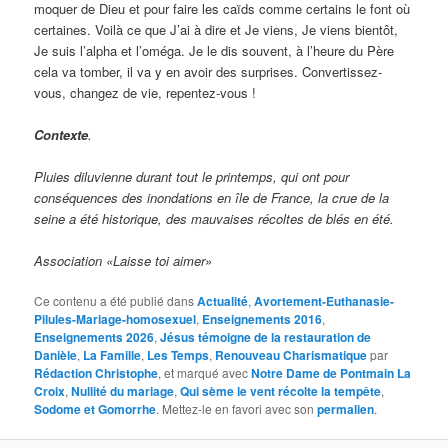
moquer de Dieu et pour faire les caïds comme certains le font où
certaines. Voilà ce que J’ai à dire et Je viens, Je viens bientôt,
Je suis l’alpha et l’oméga. Je le dis souvent, à l’heure du Père
cela va tomber, il va y en avoir des surprises. Convertissez-
vous, changez de vie, repentez-vous !
Contexte
.
Pluies diluvienne durant tout le printemps, qui ont pour
conséquences des inondations en île de France, la crue de la
seine a été historique, des mauvaises récoltes de blés en été.
Association «Laisse toi aimer»
Ce contenu a été publié dans
Actualité
,
Avortement-Euthanasie-
Pilules-Mariage-homosexuel
,
Enseignements 2016
,
Enseignements 2026
,
Jésus témoigne de la restauration de
Danièle
,
La Famille
,
Les Temps
,
Renouveau Charismatique
par
Rédaction Christophe
, et marqué avec
Notre Dame de Pontmain La
Croix
,
Nullité du mariage
,
Qui sème le vent récolte la tempête
,
Sodome et Gomorrhe
. Mettez-le en favori avec son
permalien
.