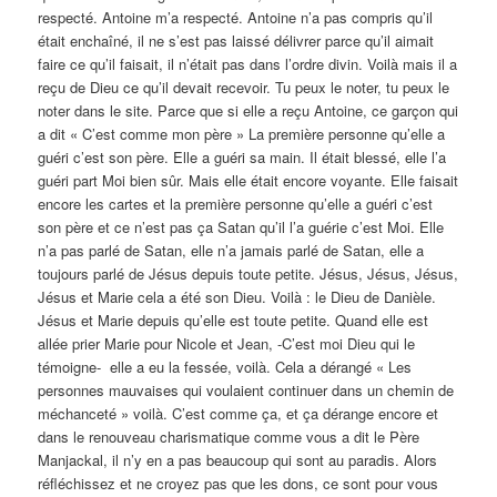
respecté. Antoine m’a respecté. Antoine n’a pas compris qu’il
était enchaîné, il ne s’est pas laissé délivrer parce qu’il aimait
faire ce qu’il faisait, il n’était pas dans l’ordre divin. Voilà mais il a
reçu de Dieu ce qu’il devait recevoir. Tu peux le noter, tu peux le
noter dans le site. Parce que si elle a reçu Antoine, ce garçon qui
a dit « C’est comme mon père » La première personne qu’elle a
guéri c’est son père. Elle a guéri sa main. Il était blessé, elle l’a
guéri part Moi bien sûr. Mais elle était encore voyante. Elle faisait
encore les cartes et la première personne qu’elle a guéri c’est
son père et ce n’est pas ça Satan qu’il l’a guérie c’est Moi. Elle
n’a pas parlé de Satan, elle n’a jamais parlé de Satan, elle a
toujours parlé de Jésus depuis toute petite. Jésus, Jésus, Jésus,
Jésus et Marie cela a été son Dieu. Voilà : le Dieu de Danièle.
Jésus et Marie depuis qu’elle est toute petite. Quand elle est
allée prier Marie pour Nicole et Jean, -C’est moi Dieu qui le
témoigne- elle a eu la fessée, voilà. Cela a dérangé « Les
personnes mauvaises qui voulaient continuer dans un chemin de
méchanceté » voilà. C’est comme ça, et ça dérange encore et
dans le renouveau charismatique comme vous a dit le Père
Manjackal, il n’y en a pas beaucoup qui sont au paradis. Alors
réfléchissez et ne croyez pas que les dons, ce sont pour vous