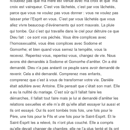
N’oubliez pas que ma mère est venue avec ma croix et que ma
croix est vainqueur. C’est vos lâchetés, c’est par vos lâchetés,
parce que vous ne voulez pas vous donner : vous ne voulez pas
laisser prier l’Esprit en vous. C’est par vous lâchetés que vous
allez vivre beaucoup d’événements qui sont mauvais. La pluie
qui tombe. Qui c’est qui travaille dans le ciel pour détruire ce que
Dieu fait : ce sont vos péchés. Vous être complices avec
l’homosexualité, vous êtes complices avec Sodome et
Gomorrhe; et bien quand vous semez la tempête, vous la
recevez. Repentez-vous, repentez-vous, changez de vie. Nous
avons été demandés à Sodome et Gomorrhe d’arrêter. On a été
demandé. Dieu n’a pas anéanti ce peuple sans avoir demandé de
revenir. Cela a été demandé. Comprenez mes enfants,
comprenez que c’est à vous de transformer votre vie. Danièle
était adultère avec Antoine. Elle pensait que c’était son mari. Elle
a eu la nullité du mariage. C’est sûr qu’il fallait faire les
démarches, il fallait tout faire mais je lui ai demandé d’arrêter les
relations sexuelles et elle m’a dit qu’elle allait essayer lui aussi et
ils ont essayé. Oui ils sont tombés trois fois, une fois pour le
Père, une fois pour le Fils et une fois pour le Saint-Esprit. Et le
Saint-Esprit les a relevé, ils n’ont plus couché. Elle a compris
qu’elle devait changer de chambre, elle ne l’a plus tenté et ils ont