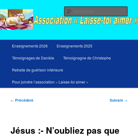
Aller
Messages du ciel pour notre temps et retraites de guérison et de libération
au
Rech
contenu
principal
Menu
Enseignements 2026
Enseignements 2025
principal
Témoignages de Danièle
Témoignagne de Christophe
Retraite de guérison intérieure
Pour joindre l’association « Laisse-toi aimer »
Navigation
←
Précédent
Suivant
→
des
articles
Jésus :- N’oubliez pas que