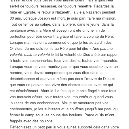
sert-il de toujours ressasser, de toujours remettre. Regardez la
fuite en Égypte, le retour à Nazareth, la vie à Nazareth pendant
30 ans. Lorsque Joseph est mort, je suis parti faire ma mission.
Tout ce temps au calme, dans la prière, dans le jeûne, dans la
pénitence avec ma Mère et Joseph ont été un chemin de
perfection pour être devant la grâce et faire la volonté du Père.
Lorsque ma mission a commencé et que je fus au Jardin des
Oliviers, Je me suis remis au Père pour lui dire
« Non pas ma
volonté, mais ta volonté !»
Et la volonté de Dieu a été par rapport
à toute vos cochonneries, tous vos désirs, toutes vos impuretés.
Lorsque vous ne vous marriez pas et que vous couchez avec un
homme, vous devez comprendre que vous êtes dans la
désobéissance et que vous n’êtes pas dans l’œuvre de Dieu et
que vous ne pouvez pas vivre des choses saines avec ce qui
est désobéissant. Alors là il a fallu que je sois flagellé pour tous
vos mauvais désirs, pour toutes vos impuretés et quand vous
jouissez de vos cochonneries, Moi je ne savourais pas vos
cochonneries, je les subissais et je souffrais jusqu’à ma peau qui
fichait le camp sous les coups des boulons. Parce qu’ils m’ont
frappés avec des boulons.
Réfléchissez un petit peu si vous auriez supporté cela dans votre