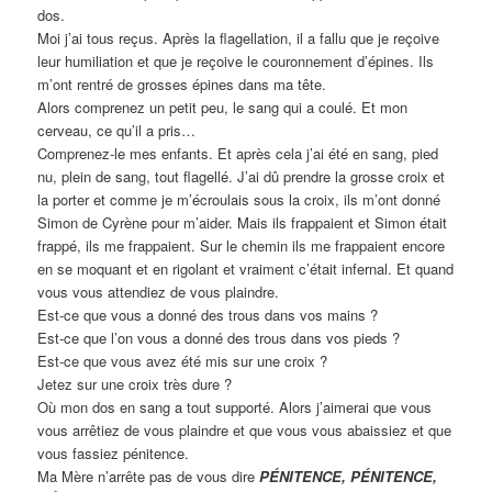
dos.
Moi j’ai tous reçus. Après la flagellation, il a fallu que je reçoive
leur humiliation et que je reçoive le couronnement d’épines. Ils
m’ont rentré de grosses épines dans ma tête.
Alors comprenez un petit peu, le sang qui a coulé. Et mon
cerveau, ce qu’il a pris…
Comprenez-le mes enfants. Et après cela j’ai été en sang, pied
nu, plein de sang, tout flagellé. J’ai dû prendre la grosse croix et
la porter et comme je m’écroulais sous la croix, ils m’ont donné
Simon de Cyrène pour m’aider. Mais ils frappaient et Simon était
frappé, ils me frappaient. Sur le chemin ils me frappaient encore
en se moquant et en rigolant et vraiment c’était infernal. Et quand
vous vous attendiez de vous plaindre.
Est-ce que vous a donné des trous dans vos mains ?
Est-ce que l’on vous a donné des trous dans vos pieds ?
Est-ce que vous avez été mis sur une croix ?
Jetez sur une croix très dure ?
Où mon dos en sang a tout supporté. Alors j’aimerai que vous
vous arrêtiez de vous plaindre et que vous vous abaissiez et que
vous fassiez pénitence.
Ma Mère n’arrête pas de vous dire
PÉNITENCE,
PÉNITENCE,