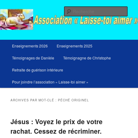
Aller
Aller
Messages du ciel pour notre temps et retraites de guérison et de libération
au
au
Rech
contenu
contenu
principal
secondaire
Menu
Enseignements 2026
Enseignements 2025
principal
Témoignages de Danièle
Témoignagne de Christophe
Retraite de guérison intérieure
Pour joindre l’association « Laisse-toi aimer »
ARCHIVES PAR MOT-CLÉ :
PÉCHÉ ORIGINEL
Jésus : Voyez le prix de votre
rachat. Cessez de récriminer.