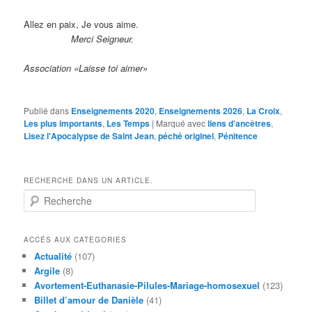
Allez en paix, Je vous aime.
Merci Seigneur.
Association «Laisse toi aimer»
Publié dans
Enseignements 2020
,
Enseignements 2026
,
La Croix
,
Les plus importants
,
Les Temps
|
Marqué avec
liens d’ancêtres
,
Lisez l'Apocalypse de Saint Jean
,
péché originel
,
Pénitence
RECHERCHE DANS UN ARTICLE.
R
e
c
h
ACCÉS AUX CATÈGORIES
e
Actualité
(107)
r
Argile
(8)
c
Avortement-Euthanasie-Pilules-Mariage-homosexuel
(123)
h
Billet d’amour de Danièle
(41)
e