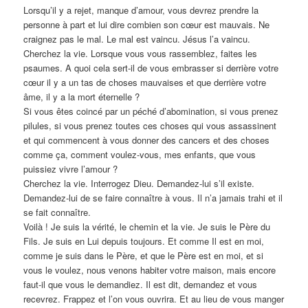
Lorsqu’il y a rejet, manque d’amour, vous devrez prendre la
personne à part et lui dire combien son cœur est mauvais. Ne
craignez pas le mal. Le mal est vaincu. Jésus l’a vaincu.
Cherchez la vie. Lorsque vous vous rassemblez, faites les
psaumes. A quoi cela sert-il de vous embrasser si derrière votre
cœur il y a un tas de choses mauvaises et que derrière votre
âme, il y a la mort éternelle ?
Si vous êtes coincé par un péché d’abomination, si vous prenez
pilules, si vous prenez toutes ces choses qui vous assassinent
et qui commencent à vous donner des cancers et des choses
comme ça, comment voulez-vous, mes enfants, que vous
puissiez vivre l’amour ?
Cherchez la vie. Interrogez Dieu. Demandez-lui s’il existe.
Demandez-lui de se faire connaître à vous. Il n’a jamais trahi et il
se fait connaître.
Voilà ! Je suis la vérité, le chemin et la vie. Je suis le Père du
Fils. Je suis en Lui depuis toujours. Et comme Il est en moi,
comme je suis dans le Père, et que le Père est en moi, et si
vous le voulez, nous venons habiter votre maison, mais encore
faut-il que vous le demandiez. Il est dit, demandez et vous
recevrez. Frappez et l’on vous ouvrira. Et au lieu de vous manger