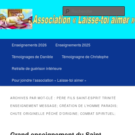
Aller
Aller
Messages du ciel pour notre temps et retraites de guérison et de libération
au
au
Rech
contenu
contenu
principal
secondaire
Menu
Enseignements 2026
Enseignements 2025
principal
Témoignages de Danièle
Témoignagne de Christophe
Retraite de guérison intérieure
Pour joindre l’association « Laisse-toi aimer »
ARCHIVES PAR MOT-CLÉ :
PÈRE FILS SAINT-ESPRIT TRINITÉ
ENSEIGNEMENT MESSAGE; CRÉATION DE L’HOMME PARADIS;
CHUTE ORIGINELLE PÉCHÉ D’ORIGINE; COMBAT SPIRITUEL;
Grand enseignement du Saint