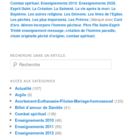
Combat spirituel
,
Enseignements 2010
,
Enseignements 2026
,
Esprit Saint
,
La Création
,
La Sainteté
,
La vie après la mort
,
Le
Baptême
,
Les autres religions
,
Les Démons
,
Les fêtes de l’Eglise
,
Les péchés
,
Les plus importants
,
Les Prêtres
|
Marqué avec
Curé
d'ars
,
démon incorpore l'homme pécheur
,
Père Fils Saint-Esprit
Trinité enseignement message; création de l'homme paradis;
chute originelle péché d'origine; combat spirituel;
RECHERCHE DANS UN ARTICLE.
R
e
c
h
ACCÉS AUX CATÈGORIES
e
Actualité
(107)
r
Argile
(8)
c
Avortement-Euthanasie-Pilules-Mariage-homosexuel
(123)
h
Billet d’amour de Danièle
(41)
e
Combat spirituel
(136)
Enseignements 2010
(46)
Enseignements 2011
(55)
Enseignements 2012
(68)