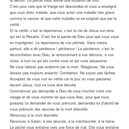
le démon. Le péché vous donne une situation de mort.
C’est pour cela que la Vierge est descendue et vous a enseigné
que vous étiez malade, que vous aviez une maladie très grave
comme le cancer, et que cette maladie ne se soignait que par la
vérité.
Et la vérité, c’est la repentance, c’est la vie de Jésus sur terre
qui est le Rosaire. C’est lire la parole de Dieu pour que vous vous
en imprégniez. La repentance de vos péchés. Sans cesse,
partout, elle a dit pénitence ! pénitence ! La pénitence, c’est la
réconciliation avec Dieu, le renoncement à vos démons, à vos
vices, à tout ce qui est contre vous et qui vous assassine.
Ne vous laissez pas endormir par la mort. Réagissez. Ne vous
laissez pas toujours anéantir. Combattez. Ne soyez pas lâches.
Acceptez de vous voir en vérité car le jour où vous passerez
devant Jésus, tout va vous être dévoilé.
Commencez par demander à Dieu de vous montrer votre vrai
visage et de vous montrer tel que vous êtes, pour que vous
puissiez lui demander de vous prémunir, demandez-lui d’abord de
vous prémunir des œuvres de la mort éternelle.
Renoncez à la mort éternelle.
Renoncez à Satan, à ses œuvres, à la méchanceté, à la haine.
Le péché vous entraîne vers une force de mal. Elle vous entraîne