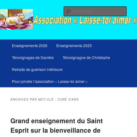
Aller
Aller
Messages du ciel pour notre temps et retraites de guérison et de libération
au
au
Rech
contenu
contenu
principal
secondaire
Menu
Enseignements 2026
Enseignements 2025
principal
Témoignages de Danièle
Témoignagne de Christophe
Retraite de guérison intérieure
Pour joindre l’association « Laisse-toi aimer »
ARCHIVES PAR MOT-CLÉ :
CURÉ D’ARS
Grand enseignement du Saint
Esprit sur la bienveillance de