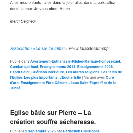
Allez mes enfants, allez dans la joie, allez dans la paix, allez
dans l’amour. Je vous aime. Amen
Merci Seigneur
Association «Laisse toi aimer»
www.laissetoiaimer.fr
Publié dans
Avortement-Euthanasie-Pilules-Mariage-homosexuel
,
Combat spirituel
,
Enseignements 2013
,
Enseignements 2026
,
Esprit Saint
,
Guérison intérieure
,
Les autres religions
,
Les fêtes de
l’Eglise
,
Les plus importants
,
L’Eucharistie
|
Marqué avec
Curé
d'ars
,
Enseignement Père Céleste Jésus Saint Esprit fête de la
Trinité;
Eglise bâtie sur Pierre – La
création souffre sécheresse.
Publié le
2 septembre 2025
par
Rédaction Christophe