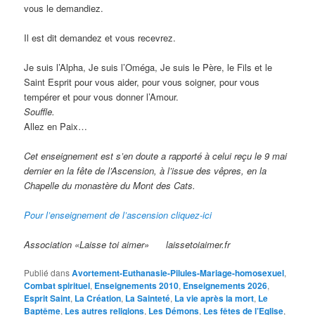
vous le demandiez.
Il est dit demandez et vous recevrez.
Je suis l’Alpha, Je suis l’Oméga, Je suis le Père, le Fils et le
Saint Esprit pour vous aider, pour vous soigner, pour vous
tempérer et pour vous donner l’Amour.
Souffle.
Allez en Paix…
Cet enseignement est s’en doute a rapporté à celui reçu le 9 mai
dernier en la fête de l’Ascension, à l’issue des vêpres, en la
Chapelle du monastère du Mont des Cats.
Pour l’enseignement de l’ascension cliquez-ici
Association «Laisse toi aimer» laissetoiaimer.fr
Publié dans
Avortement-Euthanasie-Pilules-Mariage-homosexuel
,
Combat spirituel
,
Enseignements 2010
,
Enseignements 2026
,
Esprit Saint
,
La Création
,
La Sainteté
,
La vie après la mort
,
Le
Baptême
,
Les autres religions
,
Les Démons
,
Les fêtes de l’Eglise
,