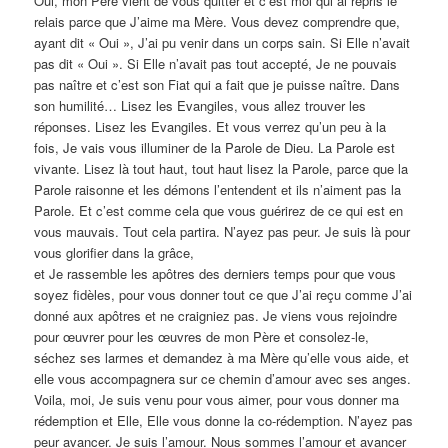
Oui, mon Père vient de vous quitter et c’est moi qui ai repris le
relais parce que J’aime ma Mère. Vous devez comprendre que,
ayant dit « Oui », J’ai pu venir dans un corps sain. Si Elle n’avait
pas dit « Oui ». Si Elle n’avait pas tout accepté, Je ne pouvais
pas naître et c’est son Fiat qui a fait que je puisse naître. Dans
son humilité… Lisez les Evangiles, vous allez trouver les
réponses. Lisez les Evangiles. Et vous verrez qu’un peu à la
fois, Je vais vous illuminer de la Parole de Dieu. La Parole est
vivante. Lisez là tout haut, tout haut lisez la Parole, parce que la
Parole raisonne et les démons l’entendent et ils n’aiment pas la
Parole. Et c’est comme cela que vous guérirez de ce qui est en
vous mauvais. Tout cela partira. N’ayez pas peur. Je suis là pour
vous glorifier dans la grâce,
et Je rassemble les apôtres des derniers temps pour que vous
soyez fidèles, pour vous donner tout ce que J’ai reçu comme J’ai
donné aux apôtres et ne craigniez pas. Je viens vous rejoindre
pour œuvrer pour les œuvres de mon Père et consolez-le,
séchez ses larmes et demandez à ma Mère qu’elle vous aide, et
elle vous accompagnera sur ce chemin d’amour avec ses anges.
Voila, moi, Je suis venu pour vous aimer, pour vous donner ma
rédemption et Elle, Elle vous donne la co-rédemption. N’ayez pas
peur avancer. Je suis l’amour. Nous sommes l’amour et avancer