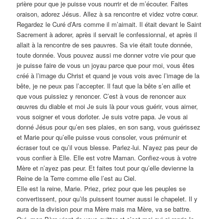
prière pour que je puisse vous nourrir et de m’écouter. Faites
oraison, adorez Jésus. Allez à sa rencontre et videz votre cœur.
Regardez le Curé d’Ars comme il m’aimait. Il était devant le Saint
Sacrement à adorer, après il servait le confessionnal, et après il
allait à la rencontre de ses pauvres. Sa vie était toute donnée,
toute donnée. Vous pouvez aussi me donner votre vie pour que
je puisse faire de vous un joyau parce que pour moi, vous êtes
créé à l’image du Christ et quand je vous vois avec l’image de la
bête, je ne peux pas l’accepter. Il faut que la bête s’en aille et
que vous puissiez y renoncer. C’est à vous de renoncer aux
œuvres du diable et moi Je suis là pour vous guérir, vous aimer,
vous soigner et vous dorloter. Je suis votre papa. Je vous ai
donné Jésus pour qu’en ses plaies, en son sang, vous guérissez
et Marie pour qu’elle puisse vous consoler, vous prémunir et
écraser tout ce qu’il vous blesse. Parlez-lui. N’ayez pas peur de
vous confier à Elle. Elle est votre Maman. Confiez-vous à votre
Mère et n’ayez pas peur. Et faites tout pour qu’elle devienne la
Reine de la Terre comme elle l’est au Ciel.
Elle est la reine, Marie. Priez, priez pour que les peuples se
convertissent, pour qu’ils puissent tourner aussi le chapelet. Il y
aura de la division pour ma Mère mais ma Mère, va se battre.