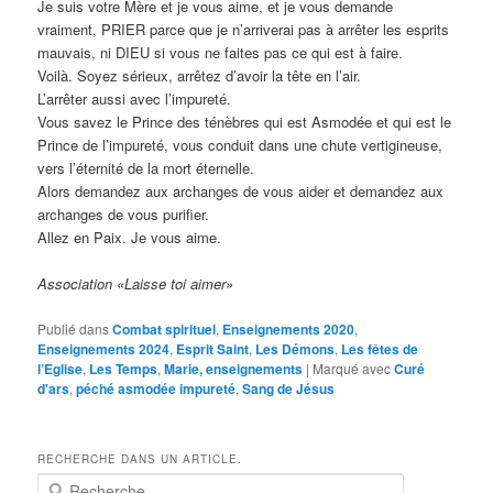
Je suis votre Mère et je vous aime, et je vous demande
vraiment, PRIER parce que je n’arriverai pas à arrêter les esprits
mauvais, ni DIEU si vous ne faites pas ce qui est à faire.
Voilà. Soyez sérieux, arrêtez d’avoir la tête en l’air.
L’arrêter aussi avec l’impureté.
Vous savez le Prince des ténèbres qui est Asmodée et qui est le
Prince de l’impureté, vous conduit dans une chute vertigineuse,
vers l’éternité de la mort éternelle.
Alors demandez aux archanges de vous aider et demandez aux
archanges de vous purifier.
Allez en Paix. Je vous aime.
Association «Laisse toi aimer»
Publié dans
Combat spirituel
,
Enseignements 2020
,
Enseignements 2024
,
Esprit Saint
,
Les Démons
,
Les fêtes de
l’Eglise
,
Les Temps
,
Marie, enseignements
|
Marqué avec
Curé
d'ars
,
péché asmodée impureté
,
Sang de Jésus
RECHERCHE DANS UN ARTICLE.
R