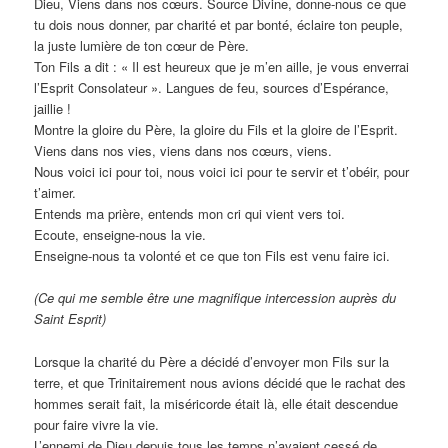
Dieu, Viens dans nos cœurs. Source Divine, donne-nous ce que
tu dois nous donner, par charité et par bonté, éclaire ton peuple,
la juste lumière de ton cœur de Père.
Ton Fils a dit : « Il est heureux que je m’en aille, je vous enverrai
l’Esprit Consolateur ». Langues de feu, sources d’Espérance,
jaillie !
Montre la gloire du Père, la gloire du Fils et la gloire de l’Esprit.
Viens dans nos vies, viens dans nos cœurs, viens.
Nous voici ici pour toi, nous voici ici pour te servir et t’obéir, pour
t’aimer.
Entends ma prière, entends mon cri qui vient vers toi.
Ecoute, enseigne-nous la vie.
Enseigne-nous ta volonté et ce que ton Fils est venu faire ici.
(Ce qui me semble être une magnifique intercession auprès du
Saint Esprit)
Lorsque la charité du Père a décidé d’envoyer mon Fils sur la
terre, et que Trinitairement nous avions décidé que le rachat des
hommes serait fait, la miséricorde était là, elle était descendue
pour faire vivre la vie.
L’ennemi de Dieu depuis tous les temps n’avaient cessé de