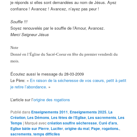
je réponds si elles sont demandées au nom de Jésus. Ayez
confiance ! Avancez ! Avancez, n’ayez pas peur !
Souffle !!!
Soyez renouvelés par le souffle de l’Amour, Avancez.
Merci Seigneur Jésus
Note
Donné en l’Église du Sacré-Coeur en fête du premier vendredi du
mois.
Écoutez aussi le message du 28-03-2009
Le Père: «
En raison de la sécheresse de vos cœurs, petit à petit
je retire l’abondance.
»
L’article sur l’
origine des rogations
Publié dans
Enseignements 2011
,
Enseignements 2025
,
La
Création
,
Les Démons
,
Les fêtes de l’Eglise
,
Les sacrements
,
Les
Temps
|
Marqué avec
création souffre sécheresse
,
Curé d'ars
,
Eglise bâtie sur Pierre
,
Lucifer
,
origine du mal
,
Pape
,
rogations.
,
sacrements
,
temps difficiles