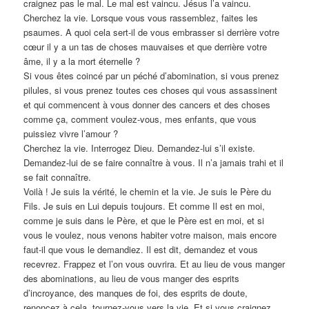
craignez pas le mal. Le mal est vaincu. Jésus l’a vaincu.
Cherchez la vie. Lorsque vous vous rassemblez, faites les
psaumes. A quoi cela sert-il de vous embrasser si derrière votre
cœur il y a un tas de choses mauvaises et que derrière votre
âme, il y a la mort éternelle ?
Si vous êtes coincé par un péché d’abomination, si vous prenez
pilules, si vous prenez toutes ces choses qui vous assassinent
et qui commencent à vous donner des cancers et des choses
comme ça, comment voulez-vous, mes enfants, que vous
puissiez vivre l’amour ?
Cherchez la vie. Interrogez Dieu. Demandez-lui s’il existe.
Demandez-lui de se faire connaître à vous. Il n’a jamais trahi et il
se fait connaître.
Voilà ! Je suis la vérité, le chemin et la vie. Je suis le Père du
Fils. Je suis en Lui depuis toujours. Et comme Il est en moi,
comme je suis dans le Père, et que le Père est en moi, et si
vous le voulez, nous venons habiter votre maison, mais encore
faut-il que vous le demandiez. Il est dit, demandez et vous
recevrez. Frappez et l’on vous ouvrira. Et au lieu de vous manger
des abominations, au lieu de vous manger des esprits
d’incroyance, des manques de foi, des esprits de doute,
renoncez à cela, tournez-vous vers la vie. Et si vous craignez