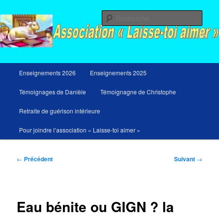
Aller
Messages du ciel pour notre temps et retraites de guérison et de libération
au
Rech
contenu
principal
Menu
Enseignements 2026
Enseignements 2025
principal
Témoignages de Danièle
Témoignagne de Christophe
Retraite de guérison intérieure
Pour joindre l’association « Laisse-toi aimer »
Navigation
←
Précédent
Suivant
→
des
articles
Eau bénite ou GIGN ? la