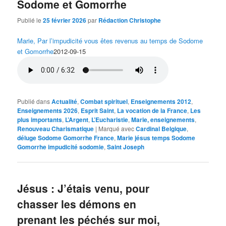
Sodome et Gomorrhe
Publié le
25 février 2026
par
Rédaction Christophe
Marie, Par l’impudicité vous êtes revenus au temps de Sodome
et Gomorrhe
2012-09-15
Publié dans
Actualité
,
Combat spirituel
,
Enseignements 2012
,
Enseignements 2026
,
Esprit Saint
,
La vocation de la France
,
Les
plus importants
,
L’Argent
,
L’Eucharistie
,
Marie, enseignements
,
Renouveau Charismatique
|
Marqué avec
Cardinal Belgique
,
déluge Sodome Gomorrhe France
,
Marie jésus temps Sodome
Gomorrhe impudicité sodomie
,
Saint Joseph
Jésus : J’étais venu, pour
chasser les démons en
prenant les péchés sur moi,