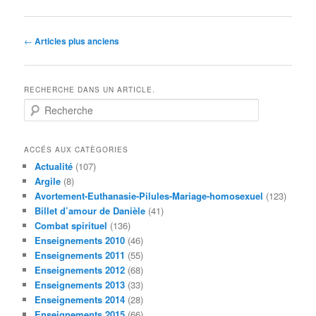
Navigation
←
Articles plus anciens
des
articles
RECHERCHE DANS UN ARTICLE.
R
e
c
h
ACCÉS AUX CATÈGORIES
e
Actualité
(107)
r
Argile
(8)
c
Avortement-Euthanasie-Pilules-Mariage-homosexuel
(123)
h
Billet d’amour de Danièle
(41)
e
Combat spirituel
(136)
Enseignements 2010
(46)
Enseignements 2011
(55)
Enseignements 2012
(68)
Enseignements 2013
(33)
Enseignements 2014
(28)
Enseignements 2015
(66)