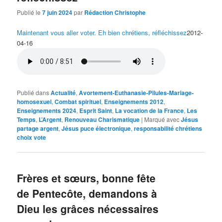
Publié le
7 juin 2024
par
Rédaction Christophe
Maintenant vous aller voter. Eh bien chrétiens, réfléchissez
2012-
04-16
Publié dans
Actualité
,
Avortement-Euthanasie-Pilules-Mariage-
homosexuel
,
Combat spirituel
,
Enseignements 2012
,
Enseignements 2024
,
Esprit Saint
,
La vocation de la France
,
Les
Temps
,
L’Argent
,
Renouveau Charismatique
|
Marqué avec
Jésus
partage argent
,
Jésus puce électronique
,
responsabilité chrétiens
choix vote
Frères et sœurs, bonne fête
de Pentecôte, demandons à
Dieu les grâces nécessaires