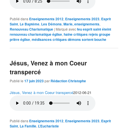
Publié dans
Enseignements 2012
,
Enseignements 2023
,
Esprit
Saint
,
Le Baptême
,
Les Démons
,
Marie, enseignements
,
Renouveau Charismatique
|
Marqué avec
feu esprit saint éteint
renouveau charismatique église
,
haine critiques rejets groupe
prière église
,
médisances critiques démons sortent bouche
Jésus, Venez à mon Coeur
transpercé
Publié le
17 juin 2023
par
Rédaction Christophe
Jésus, Venez à mon Coeur transpercé
2012-06-21
Publié dans
Enseignements 2012
,
Enseignements 2023
,
Esprit
Saint
,
La Famille
,
L’Eucharistie