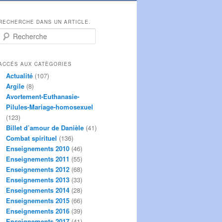
RECHERCHE DANS UN ARTICLE.
R
e
c
h
ACCÉS AUX CATÈGORIES
e
Actualité
(107)
r
Argile
(8)
c
Avortement-Euthanasie-
h
Pilules-Mariage-homosexuel
e
(123)
Billet d’amour de Danièle
(41)
Combat spirituel
(136)
Enseignements 2010
(46)
Enseignements 2011
(55)
Enseignements 2012
(68)
Enseignements 2013
(33)
Enseignements 2014
(28)
Enseignements 2015
(66)
Enseignements 2016
(39)
Enseignements 2017
(41)