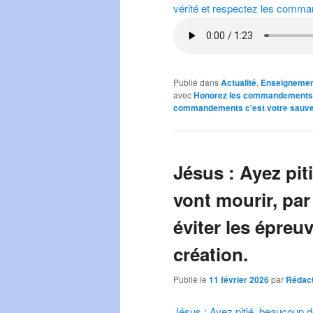
vérité et respectez les comm
Publié dans
Actualité
,
Enseignemen
avec
Honorez les commandements 
commandements c'est votre sauv
Jésus : Ayez pit
vont mourir, par
éviter les épreu
création.
Publié le
11 février 2026
par
Rédact
Jésus : Ayez pitié, beaucoup d