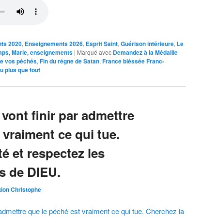
ts 2020
,
Enseignements 2026
,
Esprit Saint
,
Guérison intérieure
,
Le
mps
,
Marie, enseignements
|
Marqué avec
Demandez à la Médaille
re vos péchés
,
Fin du régne de Satan
,
France bléssée Franc-
u plus que tout
s vont finir par admettre
 vraiment ce qui tue.
té et respectez les
 de DIEU.
ion Christophe
ar admettre que le péché est vraiment ce qui tue. Cherchez la