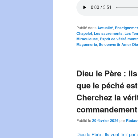
Publié dans
Actualité
,
Enseignemen
Chapelet
,
Les sacrements
,
Les Te
Miraculeuse
,
Esprit de vérité mont
Maçonnerie
,
Se convertir Amer Die
Dieu le Père : Il
que le péché est
Cherchez la véri
commandements
Publié le
20 février 2026
par
Rédact
Dieu le Père : Ils vont finir p