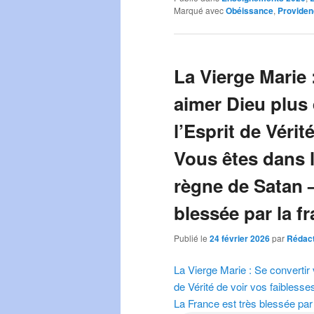
Marqué avec
Obéissance
,
Providen
La Vierge Marie 
aimer Dieu plus
l’Esprit de Vérit
Vous êtes dans l
règne de Satan –
blessée par la f
Publié le
24 février 2026
par
Rédact
La Vierge Marie : Se convertir
de Vérité de voir vos faibless
La France est très blessée par