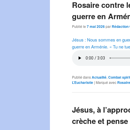
Rosaire contre l
guerre en Arméni
Publié le
7 mai 2026
par
Rédaction 
Jésus : Nous sommes en guerre 
guerre en Arménie. « Tu ne tue
Publié dans
Actualité
,
Combat spiri
L’Eucharistie
|
Marqué avec
Rosaire
Jésus, à l’appro
crèche et pense 