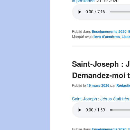
la pénitence.
21-12-2020
Publié dans
Enseignements 2020
,
Marqué avec
liens d’ancêtres
,
Lise
Saint-Joseph : J
Demandez-moi t
Publié le
19 mars 2026
par
Rédacti
Saint-Joseph : Jésus était tr
Publié dans
Enseignements 2020
,