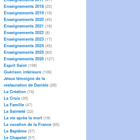
Enseignements 2018
(23)
Enseignements 2019
(19)
Enseignements 2020
(45)
Enseignements 2021
(18)
Enseignements 2022
(8)
Enseignements 2023
(17)
Enseignements 2024
(45)
Enseignements 2025
(83)
Enseignements 2026
(127)
Esprit Saint
(158)
Guérison intérieure
(109)
Jésus témoigne de la
restauration de Danièle
(28)
La Création
(74)
La Croix
(35)
La Famille
(47)
La Sainteté
(22)
La vie après la mort
(19)
La vocation de la France
(65)
Le Baptême
(37)
Le Chapelet
(57)