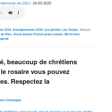
andements de DIEU.
24-03-2020
ts 2020
,
Enseignements 2026
,
Les péchés
,
Les Temps
|
Marqué
de Dieu
,
Jésus-sauver-France-priez-rosaire
,
Ma loi mes
egarde
ié, beaucoup de chrétiens
 le rosaire vous pouvez
ves. Respectez la
ion Christophe
e chrétiens vont mourir, par le rosaire vous pouvez éviter