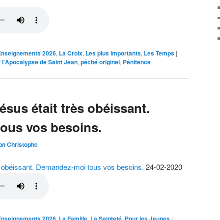
Enseignements 2026
,
La Croix
,
Les plus importants
,
Les Temps
|
z l'Apocalypse de Saint Jean
,
péché originel
,
Pénitence
ésus était très obéissant.
ous vos besoins.
on Christophe
ès obéissant. Demandez-moi tous vos besoins.
24-02-2020
Enseignements 2026
,
La Famille
,
La Sainteté
,
Pour les Jeunes
|