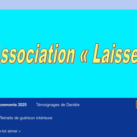
ps et retraites de guérison et de libération
gnements 2025
Témoignages de Danièle
Retraite de guérison intérieure
e-toi aimer »