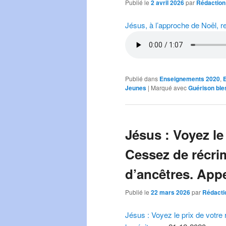
Publié le
2 avril 2026
par
Rédaction
Jésus, à l’approche de Noël, r
Publié dans
Enseignements 2020
,
Jeunes
|
Marqué avec
Guérison ble
Jésus : Voyez le 
Cessez de récrim
d’ancêtres. Appe
Publié le
22 mars 2026
par
Rédacti
Jésus : Voyez le prix de votre