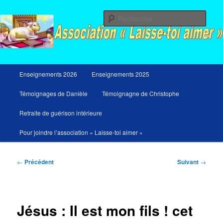
Aller
Messages du ciel pour notre temps et retraites de guérison et de libération
au
Rech
contenu
principal
Menu
Enseignements 2026
Enseignements 2025
principal
Témoignages de Danièle
Témoignagne de Christophe
Retraite de guérison intérieure
Pour joindre l’association « Laisse-toi aimer »
Navigation
←
Précédent
Suivant
→
des
articles
Jésus : Il est mon fils ! cet