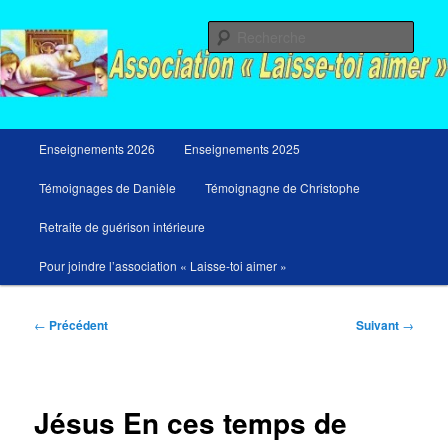
Aller
Messages du ciel pour notre temps et retraites de guérison et de libération
au
Rech
contenu
principal
Menu
Enseignements 2026
Enseignements 2025
principal
Témoignages de Danièle
Témoignagne de Christophe
Retraite de guérison intérieure
Pour joindre l’association « Laisse-toi aimer »
Navigation
←
Précédent
Suivant
→
des
articles
Jésus En ces temps de