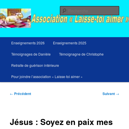
Aller
Messages du ciel pour notre temps et retraites de guérison et de libération
au
Rech
contenu
principal
Menu
Enseignements 2026
Enseignements 2025
principal
Témoignages de Danièle
Témoignagne de Christophe
Retraite de guérison intérieure
Pour joindre l’association « Laisse-toi aimer »
Navigation
←
Précédent
Suivant
→
des
articles
Jésus : Soyez en paix mes