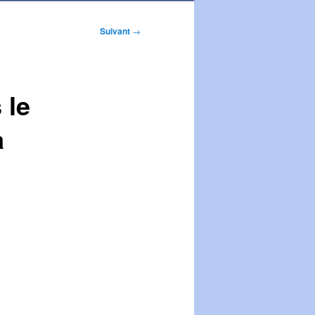
Suivant
→
 le
a