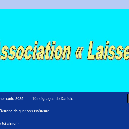
ps et retraites de guérison et de libération
nements 2025
Témoignages de Danièle
Retraite de guérison intérieure
e-toi aimer »