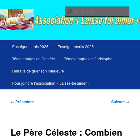
Aller
Messages du ciel pour notre temps et retraites de guérison et de libération
au
Rech
contenu
principal
Menu
Enseignements 2026
Enseignements 2025
principal
Témoignages de Danièle
Témoignagne de Christophe
Retraite de guérison intérieure
Pour joindre l’association « Laisse-toi aimer »
Navigation
←
Précédent
Suivant
→
des
articles
Le Père Céleste : Combien