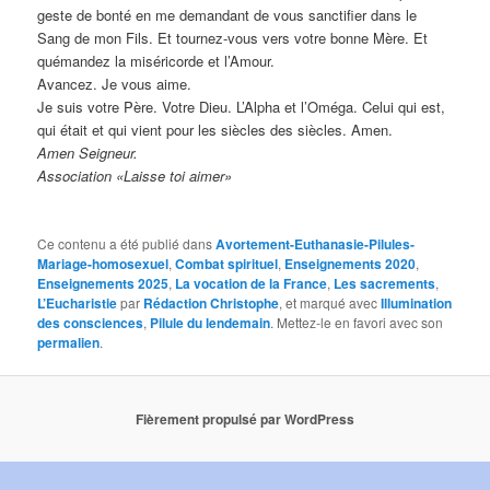
geste de bonté en me demandant de vous sanctifier dans le
Sang de mon Fils. Et tournez-vous vers votre bonne Mère. Et
quémandez la miséricorde et l’Amour.
Avancez. Je vous aime.
Je suis votre Père. Votre Dieu. L’Alpha et l’Oméga. Celui qui est,
qui était et qui vient pour les siècles des siècles. Amen.
Amen Seigneur.
Association «Laisse toi aimer»
Ce contenu a été publié dans
Avortement-Euthanasie-Pilules-
Mariage-homosexuel
,
Combat spirituel
,
Enseignements 2020
,
Enseignements 2025
,
La vocation de la France
,
Les sacrements
,
L’Eucharistie
par
Rédaction Christophe
, et marqué avec
Illumination
des consciences
,
Pilule du lendemain
. Mettez-le en favori avec son
permalien
.
Fièrement propulsé par WordPress