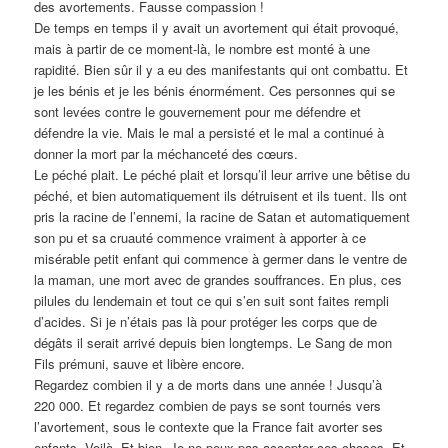
des avortements. Fausse compassion !
De temps en temps il y avait un avortement qui était provoqué,
mais à partir de ce moment-là, le nombre est monté à une
rapidité. Bien sûr il y a eu des manifestants qui ont combattu. Et
je les bénis et je les bénis énormément. Ces personnes qui se
sont levées contre le gouvernement pour me défendre et
défendre la vie. Mais le mal a persisté et le mal a continué à
donner la mort par la méchanceté des cœurs.
Le péché plait. Le péché plait et lorsqu’il leur arrive une bêtise du
péché, et bien automatiquement ils détruisent et ils tuent. Ils ont
pris la racine de l’ennemi, la racine de Satan et automatiquement
son pu et sa cruauté commence vraiment à apporter à ce
misérable petit enfant qui commence à germer dans le ventre de
la maman, une mort avec de grandes souffrances. En plus, ces
pilules du lendemain et tout ce qui s’en suit sont faites rempli
d’acides. Si je n’étais pas là pour protéger les corps que de
dégâts il serait arrivé depuis bien longtemps. Le Sang de mon
Fils prémuni, sauve et libère encore.
Regardez combien il y a de morts dans une année ! Jusqu’à
220 000. Et regardez combien de pays se sont tournés vers
l’avortement, sous le contexte que la France fait avorter ses
enfants. Voilà. Et bien. Je ne peux pas accepter ces choses. Et