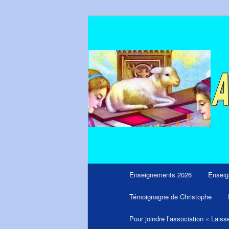
Aller
Messages du ciel pour notre tem
au
contenu
principal
Menu
Enseignements 2026
Enseig
principal
Témoignagne de Christophe
Pour joindre l’association « Laiss