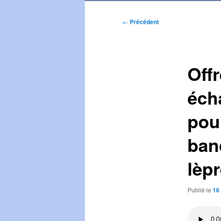
Navigation
←
Précédent
des
articles
Off
éch
pour
ban
lèp
Publié le
16 