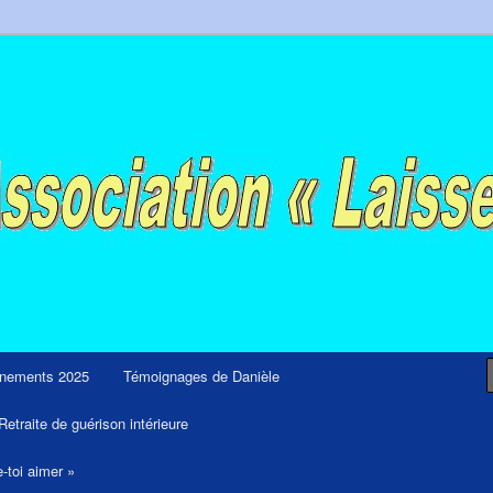
ps et retraites de guérison et de libération
nements 2025
Témoignages de Danièle
Retraite de guérison intérieure
e-toi aimer »