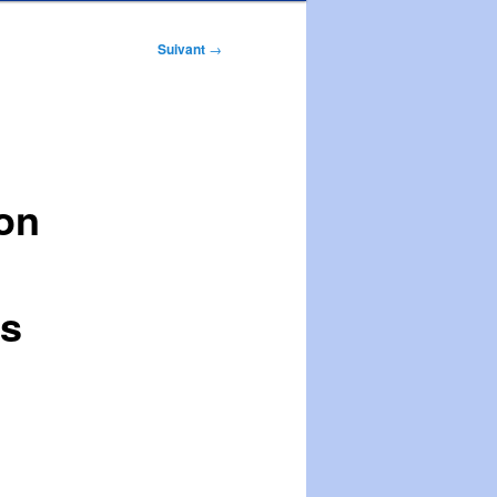
Suivant
→
on
es