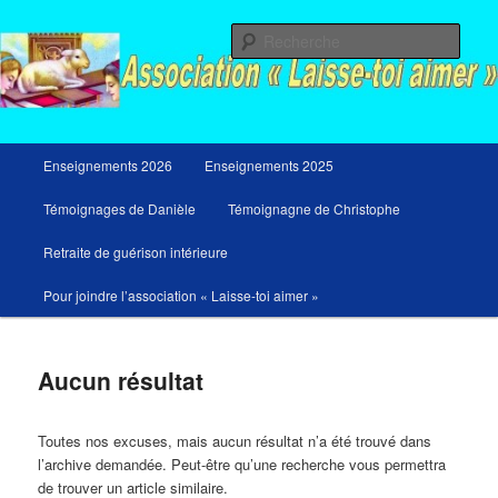
Aller
Aller
Messages du ciel pour notre temps et retraites de guérison et de libération
au
au
Rech
contenu
contenu
principal
secondaire
Menu
Enseignements 2026
Enseignements 2025
principal
Témoignages de Danièle
Témoignagne de Christophe
Retraite de guérison intérieure
Pour joindre l’association « Laisse-toi aimer »
Aucun résultat
Toutes nos excuses, mais aucun résultat n’a été trouvé dans
l’archive demandée. Peut-être qu’une recherche vous permettra
de trouver un article similaire.