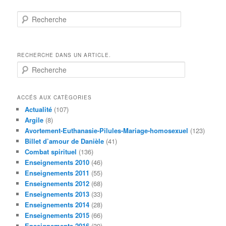
Recherche
RECHERCHE DANS UN ARTICLE.
R
e
c
h
ACCÉS AUX CATÈGORIES
e
Actualité
(107)
r
Argile
(8)
c
Avortement-Euthanasie-Pilules-Mariage-homosexuel
(123)
h
Billet d’amour de Danièle
(41)
e
Combat spirituel
(136)
Enseignements 2010
(46)
Enseignements 2011
(55)
Enseignements 2012
(68)
Enseignements 2013
(33)
Enseignements 2014
(28)
Enseignements 2015
(66)
Enseignements 2016
(39)