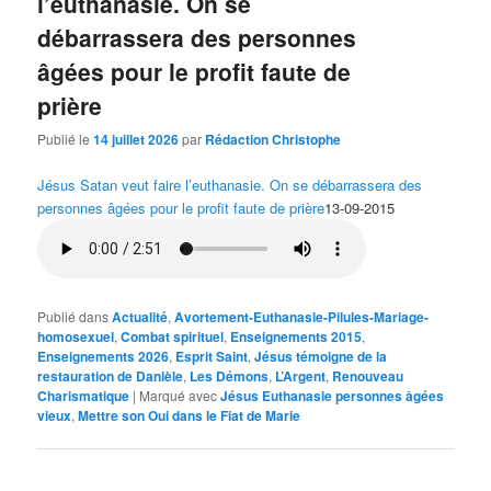
l’euthanasie. On se
débarrassera des personnes
âgées pour le profit faute de
prière
Publié le
14 juillet 2026
par
Rédaction Christophe
Jésus Satan veut faire l’euthanasie. On se débarrassera des
personnes âgées pour le profit faute de prière
13-09-2015
Publié dans
Actualité
,
Avortement-Euthanasie-Pilules-Mariage-
homosexuel
,
Combat spirituel
,
Enseignements 2015
,
Enseignements 2026
,
Esprit Saint
,
Jésus témoigne de la
restauration de Danièle
,
Les Démons
,
L’Argent
,
Renouveau
Charismatique
|
Marqué avec
Jésus Euthanasie personnes âgées
vieux
,
Mettre son Oui dans le Fiat de Marie