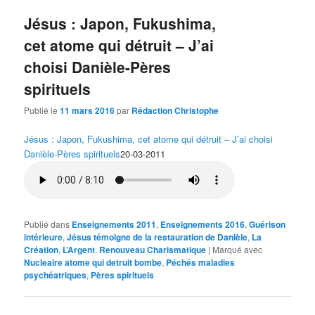
Jésus : Japon, Fukushima,
cet atome qui détruit – J’ai
choisi Danièle-Pères
spirituels
Publié le
11 mars 2016
par
Rédaction Christophe
Jésus : Japon, Fukushima, cet atome qui détruit – J’ai choisi
Danièle-Pères spirituels
20-03-2011
Publié dans
Enseignements 2011
,
Enseignements 2016
,
Guérison
intérieure
,
Jésus témoigne de la restauration de Danièle
,
La
Création
,
L’Argent
,
Renouveau Charismatique
|
Marqué avec
Nucleaire atome qui detruit bombe
,
Péchés maladies
psychéatriques
,
Pères spirituels