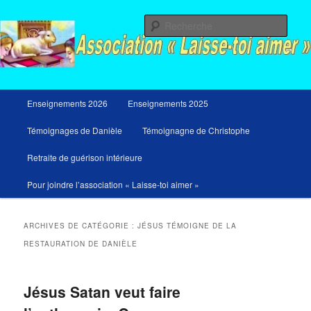
Aller
Aller
Messages du ciel pour notre temps et retraites de guérison et de libération
au
au
Rech
contenu
contenu
principal
secondaire
Menu
Enseignements 2026
Enseignements 2025
principal
Témoignages de Danièle
Témoignagne de Christophe
Retraite de guérison intérieure
Pour joindre l’association « Laisse-toi aimer »
ARCHIVES DE CATÉGORIE :
JÉSUS TÉMOIGNE DE LA
RESTAURATION DE DANIÈLE
Jésus Satan veut faire