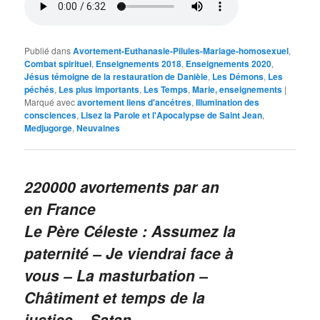
Publié dans
Avortement-Euthanasie-Pilules-Mariage-homosexuel
,
Combat spirituel
,
Enseignements 2018
,
Enseignements 2020
,
Jésus témoigne de la restauration de Danièle
,
Les Démons
,
Les
péchés
,
Les plus importants
,
Les Temps
,
Marie, enseignements
|
Marqué avec
avortement liens d'ancétres
,
Illumination des
consciences
,
Lisez la Parole et l'Apocalypse de Saint Jean
,
Medjugorge
,
Neuvaines
220000 avortements par an
en France
Le Père Céleste : Assumez la
paternité – Je viendrai face à
vous – La masturbation –
Châtiment et temps de la
justice – Satan