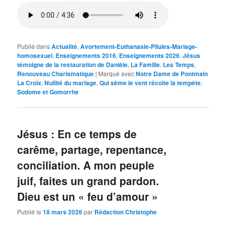
Publié dans
Actualité
,
Avortement-Euthanasie-Pilules-Mariage-
homosexuel
,
Enseignements 2016
,
Enseignements 2026
,
Jésus
témoigne de la restauration de Danièle
,
La Famille
,
Les Temps
,
Renouveau Charismatique
|
Marqué avec
Notre Dame de Pontmain
La Croix
,
Nullité du mariage
,
Qui sème le vent récolte la tempête
,
Sodome et Gomorrhe
Jésus : En ce temps de
carême, partage, repentance,
conciliation. A mon peuple
juif, faites un grand pardon.
Dieu est un « feu d’amour »
Publié le
18 mars 2026
par
Rédaction Christophe