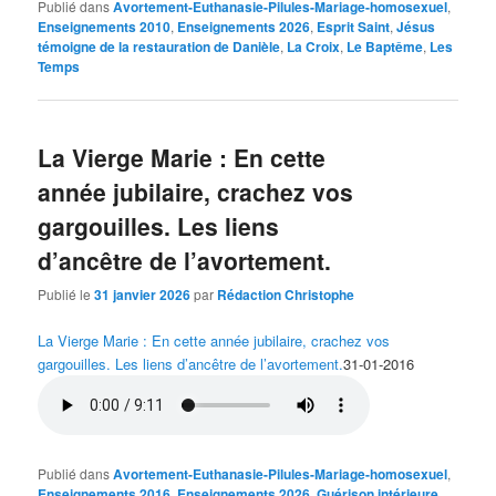
Publié dans
Avortement-Euthanasie-Pilules-Mariage-homosexuel
,
Enseignements 2010
,
Enseignements 2026
,
Esprit Saint
,
Jésus
témoigne de la restauration de Danièle
,
La Croix
,
Le Baptême
,
Les
Temps
La Vierge Marie : En cette
année jubilaire, crachez vos
gargouilles. Les liens
d’ancêtre de l’avortement.
Publié le
31 janvier 2026
par
Rédaction Christophe
La Vierge Marie : En cette année jubilaire, crachez vos
gargouilles. Les liens d’ancêtre de l’avortement.
31-01-2016
Publié dans
Avortement-Euthanasie-Pilules-Mariage-homosexuel
,
Enseignements 2016
,
Enseignements 2026
,
Guérison intérieure
,