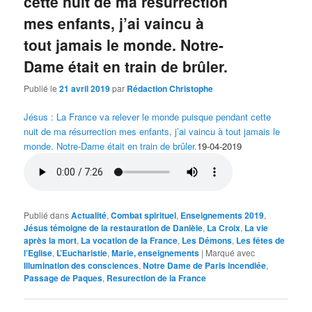
cette nuit de ma résurrection
mes enfants, j’ai vaincu à
tout jamais le monde. Notre-
Dame était en train de brûler.
Publié le
21 avril 2019
par
Rédaction Christophe
Jésus : La France va relever le monde puisque pendant cette
nuit de ma résurrection mes enfants, j’ai vaincu à tout jamais le
monde. Notre-Dame était en train de brûler.
19-04-2019
Publié dans
Actualité
,
Combat spirituel
,
Enseignements 2019
,
Jésus témoigne de la restauration de Danièle
,
La Croix
,
La vie
après la mort
,
La vocation de la France
,
Les Démons
,
Les fêtes de
l’Eglise
,
L’Eucharistie
,
Marie, enseignements
|
Marqué avec
Illumination des consciences
,
Notre Dame de Paris incendiée
,
Passage de Paques
,
Resurection de la France