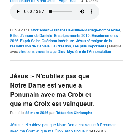
fécondation de Marie avec l’Esprit Saint
19-10-2008
Publié dans
Avortement-Euthanasie-Pilules-Mariage-homosexuel
,
Billet d’amour de Danièle
,
Enseignements 2010
,
Enseignements
2026
,
Esprit Saint
,
Guérison intérieure
,
Jésus témoigne de la
restauration de Danièle
,
La Création
,
Les plus importants
|
Marqué
avec
chrétiens créés image Dieu
,
Mystère de l'Annonciation
Jésus :- N’oubliez pas que
Notre Dame est venue à
Pontmain avec ma Croix et
que ma Croix est vainqueur.
Publié le
22 mars 2026
par
Rédaction Christophe
Jésus :- N’oubliez pas que Notre Dame est venue à Pontmain
avec ma Croix et que ma Croix est vainqueur.
4-06-2016