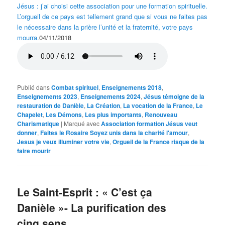
Jésus : j’ai choisi cette association pour une formation spirituelle.
L’orgueil de ce pays est tellement grand que si vous ne faites pas
le nécessaire dans la prière l’unité et la fraternité, votre pays
mourra.
04/11/2018
Publié dans
Combat spirituel
,
Enseignements 2018
,
Enseignements 2023
,
Enseignements 2024
,
Jésus témoigne de la
restauration de Danièle
,
La Création
,
La vocation de la France
,
Le
Chapelet
,
Les Démons
,
Les plus importants
,
Renouveau
Charismatique
|
Marqué avec
Association formation Jésus veut
donner
,
Faites le Rosaire Soyez unis dans la charité l'amour
,
Jesus je veux illuminer votre vie
,
Orgueil de la France risque de la
faire mourir
Le Saint-Esprit : « C’est ça
Danièle »- La purification des
cinq sens.