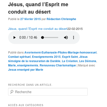
Jésus, quand l’Esprit me
conduit au désert
Publié le
27 février 2015
par
Rédaction Christophe
Jésus, quand l’Esprit me conduit au désert
22-02-2015
Publié dans
Avortement-Euthanasie-Pilules-Mariage-homosexuel
,
Combat spirituel
,
Enseignements 2015
,
Esprit Saint
,
Jésus
témoigne de la restauration de Danièle
,
La Création
,
Les Démons
,
Marie, enseignements
,
Renouveau Charismatique
|
Marqué avec
Jesus enseigné par Marie
RECHERCHE DANS UN ARTICLE.
R
e
c
h
ACCÉS AUX CATÈGORIES