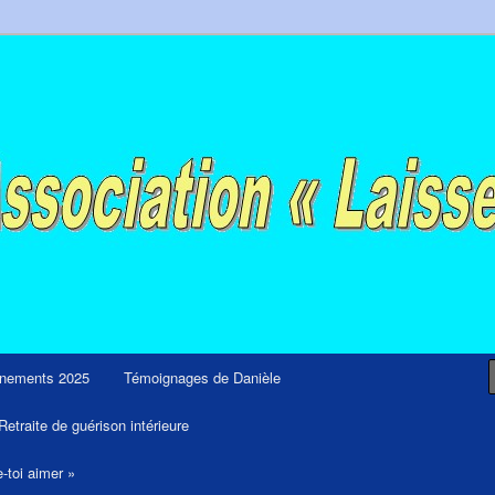
ps et retraites de guérison et de libération
nements 2025
Témoignages de Danièle
Retraite de guérison intérieure
e-toi aimer »