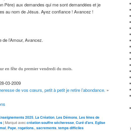
on Père) aux demandes qui me sont demandées et je
ées au nom de Jésus. Ayez confiance ! Avancez !
le de l’Amour, Avancez.
ur en fête du premier vendredi du mois.
28-03-2009
eresse de vos cœurs, petit à petit je retire l’abondance.
»
ons
Enseignements 2025
,
La Création
,
Les Démons
,
Les fêtes de
ps
|
Marqué avec
création souffre sécheresse
,
Curé d'ars
,
Eglise
 mal
,
Pape
,
rogations.
,
sacrements
,
temps difficiles