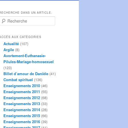
RECHERCHE DANS UN ARTICLE.
R
e
c
h
ACCÉS AUX CATÈGORIES
e
Actualité
(107)
r
Argile
(8)
c
Avortement-Euthanasie-
h
Pilules-Mariage-homosexuel
e
(123)
Billet d’amour de Danièle
(41)
Combat spirituel
(136)
Enseignements 2010
(46)
Enseignements 2011
(55)
Enseignements 2012
(68)
Enseignements 2013
(33)
Enseignements 2014
(28)
Enseignements 2015
(66)
Enseignements 2016
(39)
Enseignements 2017
(41)