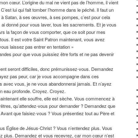
 mon cœur. L’origine du mal ne vient pas de l’homme, il vient
 C’est lui qui fait tomber l’homme dans le péché. Il faut un
à Satan, à ses œuvres, à ses pompes, c’est pour cela
 ai donné pour vous laver, tous les sacrements. Et je vous
Ars la façon de vous comporter, que ce soit pour mes
tous. Il est votre Saint Patron maintenant, vous avez
 vous laissez pas entrer en tentation »
mandes pour que vous puissiez être forts et ne pas devenir
vent seront difficiles, donc prémunissez-vous. Demandez
’ayez pas peur, car je vous accompagne dans ces
is avec vous, je ne vous abandonnerai jamais. Et n’ayez
n eau profonde. Croyez. Croyez.
aintenant elle souffre, elle est sèche. Vous commencez à
 prêtres, qu’attendez-vous pour demander ? Demandez que
ant que faisiez-vous ? Vous présentiez tout au Père et
plus Église de Jésus-Christ ? Vous n’entendez plus. Vous
ez plus. Demandez et vous recevrez, car mon cœur n’est