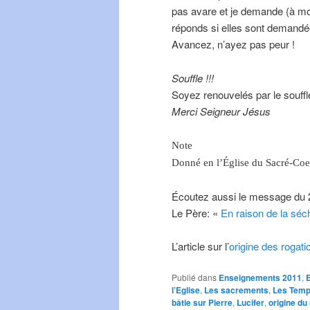
pas avare et je demande (à m
réponds si elles sont demand
Avancez, n’ayez pas peur !
Souffle !!!
Soyez renouvelés par le souff
Merci Seigneur Jésus
Note
Donné en l’Église du Sacré-Coe
Écoutez aussi le message du 
Le Père: «
En raison de la séch
L’article sur l’
origine des rogati
Publié dans
Enseignements 2011
,
l’Eglise
,
Les sacrements
,
Les Tem
bâtie sur Pierre
,
Lucifer
,
origine du